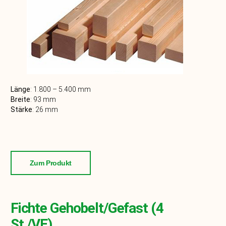
Länge
: 1.800 – 5.400
mm
Breite
:
93
mm
Stärke
:
26
mm
Zum Produkt
Fichte Gehobelt/gefast (4
St./VE)