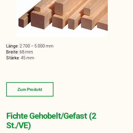
Länge
: 2.7
00 – 5.000
mm
Breite
: 68
mm
Stärke
:
45
mm
Zum Produkt
Fichte Gehobelt/gefast (2
St./VE)