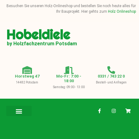
Besuchen Sie unseren Holz-Onlineshop und bestellen Sie noch heute alles für
Ihr Bauprojekt. Hier gehts zum
Holz Onlineshop
Hobeldiele
by Holzfachzentrum Potsdam
Horstweg 47
Mo-Fr: 7:00 -
0331 / 743 22 0
18:00
14482 Potsdam
Bestell- und Anfragen
Samstag: 09:00 - 13:00
BAUHOLZ / KVH