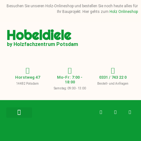
Besuchen Sie unseren Holz-Onlineshop und bestellen Sie noch heute alles für
Ihr Bauprojekt. Hier gehts zum
Holz Onlineshop
Hobeldiele
by Holzfachzentrum Potsdam
Horstweg 47
Mo-Fr: 7:00 -
0331 / 743 22 0
18:00
14482 Potsdam
Bestell- und Anfragen
Samstag: 09:00 - 13:00
BAUHOLZ / KVH