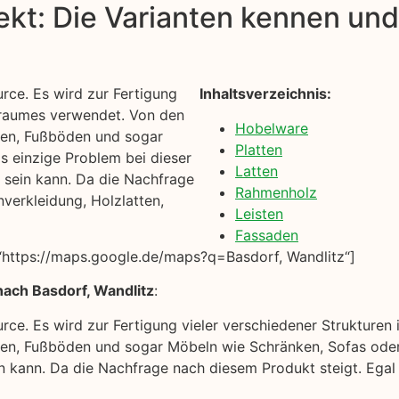
kt: Die Varianten kennen und 
rce. Es wird zur Fertigung
Inhaltsverzeichnis:
hnraumes verwendet. Von den
Hobelware
gen, Fußböden und sogar
Platten
s einzige Problem bei dieser
Latten
n sein kann. Da die Nachfrage
Rahmenholz
verkleidung, Holzlatten,
Leisten
Fassaden
https://maps.google.de/maps?q=Basdorf, Wandlitz“]
ach Basdorf, Wandlitz
:
urce. Es wird zur Fertigung vieler verschiedener Strukture
n, Fußböden und sogar Möbeln wie Schränken, Sofas oder 
ein kann. Da die Nachfrage nach diesem Produkt steigt. Egal