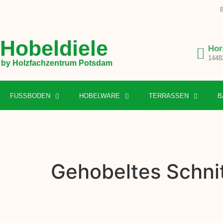
B
Hobeldiele
Hor
1448
by Holzfachzentrum Potsdam
FUSSBODEN
HOBELWARE
TERRASSEN
B
Gehobeltes Schnit