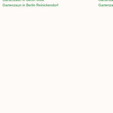
Gartenzaun in Berlin Reinickendorf
Gartenza
Gartenzaun in
Berlin Steglitz
Gartenza
Gartenzaun in
Berlin Tempelhof
Gartenza
Gartenzaun in
Berlin Schöneberg
Gartenza
Gartenzaun in
Berlin Tiergarten
Gartenza
Gartenzaun in
Berlin Wedding
Gartenza
>> Alle Orte in Berlin
>> Alle
FUSSBODEN:
HOBELWARE:
Massivholzdiele
Leisten
Parkettboden
Latten
Fußleisten
Bretter
Trittschalldämmung
Rahmenholz