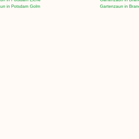
un in
Potsdam Golm
Gartenzaun in
Bran
un in
Potsdam Groß Glienicke
Gartenzaun in
Bran
un in
Potsdam Kartzow
Gartenzaun in
Bran
un in
Potsdam Neu Fahrland
Gartenzaun in
Bran
un in
Potsdam Sacrow
Gartenzaun in
Bran
un in
Potsdam Uetz
Gartenzaun in Bra
 Orte in Potsdam
>> Alle Orte in B
TERRASSE:
BAUHOLZ /
Terrassendielen
Bauholz
Unterkonstruktion
Konstruktion
Befestigungen
Behandlung