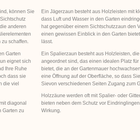
ind, können Sie
Ein Jägerzaun besteht aus Holzleisten mit 
 Sichtschutz
dass Luft und Wasser in den Garten eindrin
 die anderen
hat gegenüber einem Sichtschutzzaun den Vo
alierelementen
einen gewissen Einblick in den Garten bietet
 zu schaffen.
lässt.
ren Garten
Ein Spalierzaun besteht aus Holzleisten, die
un eignet sich
angeordnet sind, das einen idealen Platz fü
nd Ihre Ruhe
bietet, die an der Gartenmauer hochwachsen
och dass sie
eine Öffnung auf der Oberfläche, so dass Si
 die viel
Sievon verschiedenen Seiten Zugang zum G
Holzzäune werden oft mit Spalier- oder Gitt
mit diagonal
bieten neben dem Schutz vor Eindringlingen
n Garten zu
Wirkung.