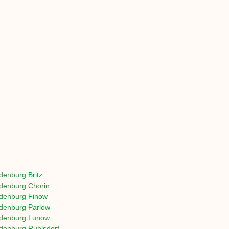
denburg Britz
denburg Chorin
denburg Finow
denburg Parlow
denburg Lunow
denburg Ruhlsdorf