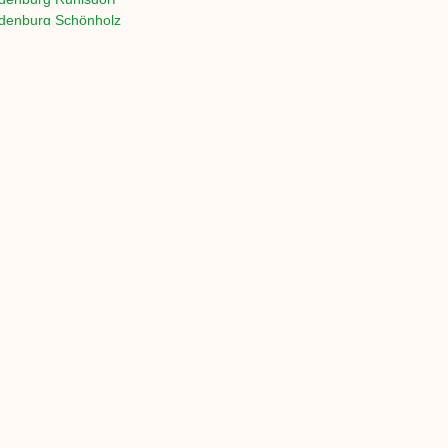
denburg
Schönholz
denburg Rüdnitz
denburg Basdorf
denburg Teupitz
denburg Alt Brieselang
ndenburg Rathenow
randenburg
 KVH:
GARTENHOLZ:
Palisaden
sholz
Baumpfahl
Gartenzaun
Zaunpfosten