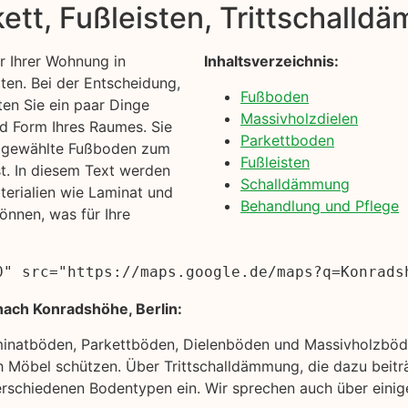
kett, Fußleisten, Trittschall
 Ihrer Wohnung in
Inhaltsverzeichnis:
ten. Bei der Entscheidung,
Fußboden
lten Sie ein paar Dinge
Massivholzdielen
nd Form Ihres Raumes. Sie
Parkettboden
en gewählte Fußboden zum
Fußleisten
t. In diesem Text werden
Schalldämmung
erialien wie Laminat und
Behandlung und Pflege
önnen, was für Ihre
0" src="https://maps.google.de/maps?q=Konrads
nach Konradshöhe, Berlin:
minatböden, Parkettböden, Dielenböden und Massivholzböde
 Möbel schützen. Über Trittschalldämmung, die dazu beitr
rschiedenen Bodentypen ein. Wir sprechen auch über einige