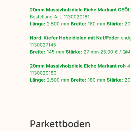
20mm Massivholzdiele Eiche Markant GEÖ
Bestellung Art. 1130020161
Länge:
2.500 mm
Breite:
160 mm
Stärke:
20
Nord. Kiefer Hobeldielen mit Nut/Feder
endg
1130027145
Breite:
145 mm
Stärke:
27 mm 25,00 € / Q
20mm Massivholzdiele Eiche Markant roh
4-
1130020180
Länge:
2.500 mm
Breite:
180 mm
Stärke:
20
Parkettboden