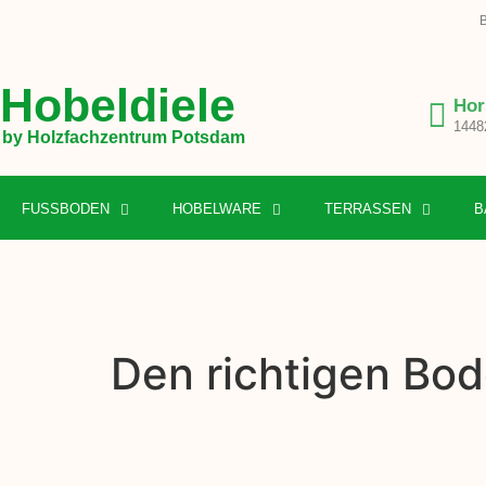
B
Hobeldiele
Hor
1448
by Holzfachzentrum Potsdam
FUSSBODEN
HOBELWARE
TERRASSEN
B
Den richtigen Bo