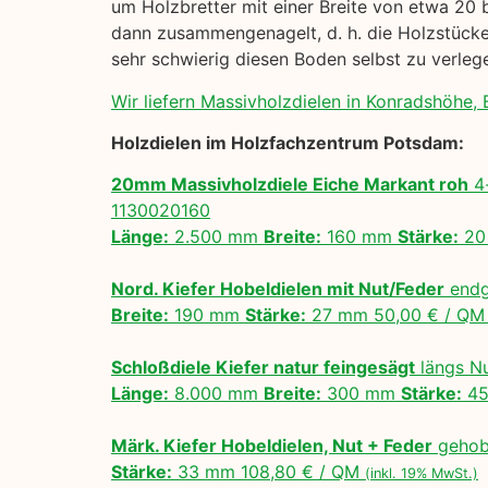
um Holzbretter mit einer Breite von etwa 20 
dann zusammengenagelt, d. h. die Holzstücke 
sehr schwierig diesen Boden selbst zu verle
Wir liefern Massivholzdielen in Konradshöhe, B
Holzdielen im Holzfachzentrum Potsdam:
20mm Massivholzdiele Eiche Markant roh
4-
1130020160
Länge:
2.500 mm
Breite:
160 mm
Stärke:
20
Nord. Kiefer Hobeldielen mit Nut/Feder
endg
Breite:
190 mm
Stärke:
27 mm 50,00 € / Q
Schloßdiele Kiefer natur feingesägt
längs N
Länge:
8.000 mm
Breite:
300 mm
Stärke:
45
Märk. Kiefer Hobeldielen, Nut + Feder
gehobe
Stärke:
33 mm 108,80 € / QM
(inkl. 19% MwSt.)