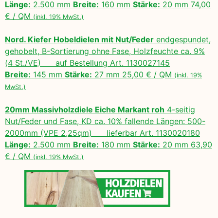
Länge:
2.500 mm
Breite:
160 mm
Stärke:
20 mm 74,00
€ / QM
(inkl. 19% MwSt.)
Nord. Kiefer Hobeldielen mit Nut/Feder
endgespundet,
gehobelt, B-Sortierung ohne Fase, Holzfeuchte ca. 9%
(4 St./VE) auf Bestellung Art. 1130027145
Breite:
145 mm
Stärke:
27 mm 25,00 € / QM
(inkl. 19%
MwSt.)
20mm Massivholzdiele Eiche Markant roh
4-seitig
Nut/Feder und Fase, KD ca. 10% fallende Längen: 500-
2000mm (VPE 2,25qm) lieferbar Art. 1130020180
Länge:
2.500 mm
Breite:
180 mm
Stärke:
20 mm 63,90
€ / QM
(inkl. 19% MwSt.)