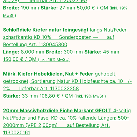
St./VE) lieferbar Art. 1130027190
Breite:
190 mm
Stärke:
27 mm 50,00 € / QM
(inkl. 19%
MwSt.)
Schloßdiele Kiefer natur feingesägt
längs Nut/Feder
scharfkantig KD 10% — Sonderposten — auf
Bestellung Art. 1130045300
Länge:
8.000 mm
Breite:
300 mm
Stärke:
45 mm
150,00 € / QM
(inkl. 19% MwSt.)
Märk. Kiefer Hobeldielen, Nut + Feder
gehobelt,
getrocknet, Sortierung Natur KD Holzfeuchte ca. 10 +/-
2% lieferbar Art. 1130032258
Stärke:
33 mm 108,80 € / QM
(inkl. 19% MwSt.)
20mm Massivholzdiele Eiche Markant GEÖLT
4-seitig
Nut/Feder und Fase, KD ca. 10% fallende Längen: 500-
2000mm (VPE 2,00qm) auf Bestellung Art.
1130020161