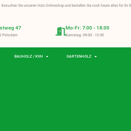
Besuchen Sie unseren Holz-Onlineshop und bestellen Sie noch heute alles für Ihr
stweg 47
Mo-Fr: 7:00 - 18:00
2 Potsdam
Samstag: 09:00 - 13:00
BAUHOLZ / KVH
GARTENHOLZ