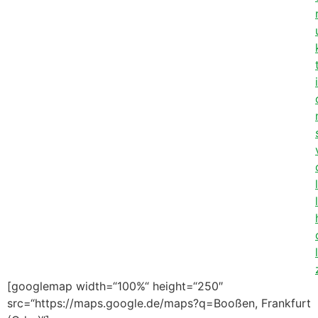
i
l
l
l
[googlemap width=“100%“ height=“250″
src=“https://maps.google.de/maps?q=Booßen, Frankfurt