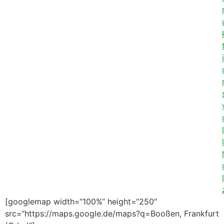
i
l
l
l
[googlemap width=“100%“ height=“250″
src=“https://maps.google.de/maps?q=Booßen, Frankfurt