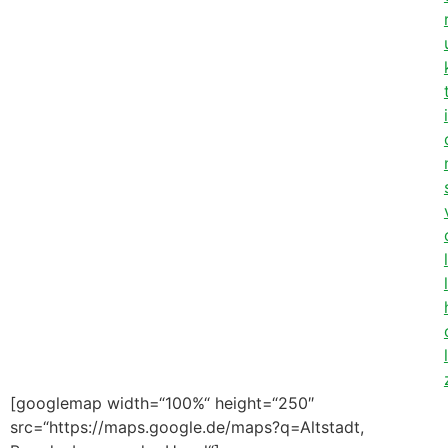
i
l
l
l
[googlemap width=“100%“ height=“250″
src=“https://maps.google.de/maps?q=Altstadt,