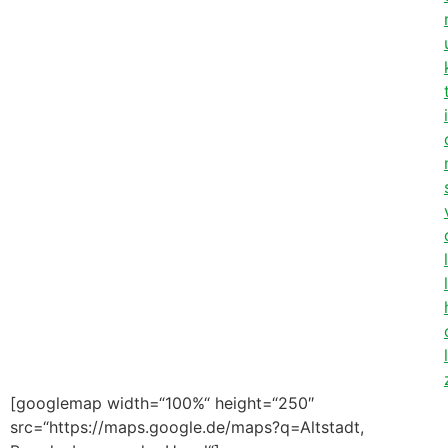
i
l
l
l
[googlemap width=“100%“ height=“250″
src=“https://maps.google.de/maps?q=Altstadt,