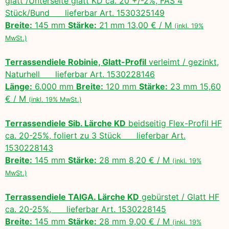
glatt /Unterseite glatt KD ca. 20 +/-2%, FAS 4
Stück/Bund lieferbar Art. 1530325149
Breite:
145 mm
Stärke:
21 mm 13,00 € / M
(inkl. 19%
MwSt.)
Terrassendiele Robinie, Glatt-Profil
verleimt / gezinkt,
Naturhell lieferbar Art. 1530228146
Länge:
6.000 mm
Breite:
120 mm
Stärke:
23 mm 15,60
€ / M
(inkl. 19% MwSt.)
Terrassendiele Sib. Lärche KD
beidseitig Flex-Profil HF
ca. 20-25%, foliert zu 3 Stück lieferbar Art.
1530228143
Breite:
145 mm
Stärke:
28 mm 8,20 € / M
(inkl. 19%
MwSt.)
Terrassendiele TAIGA. Lärche KD
gebürstet / Glatt HF
ca. 20-25%, lieferbar Art. 1530228145
Breite:
145 mm
Stärke:
28 mm 9,00 € / M
(inkl. 19%