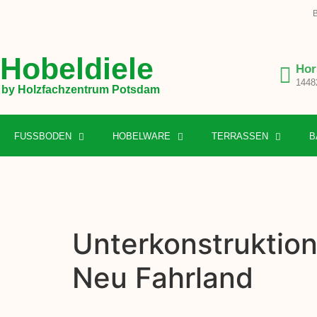
B
Hobeldiele
Hor
1448
by Holzfachzentrum Potsdam
FUSSBODEN
HOBELWARE
TERRASSEN
B
Unterkonstruktion
Neu Fahrland