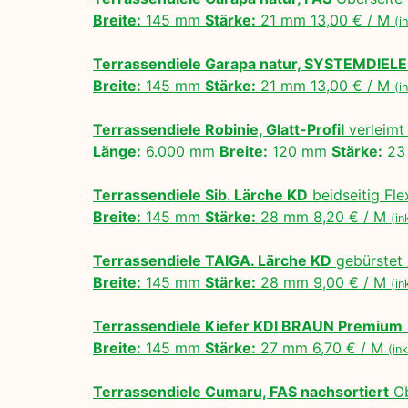
Breite:
145 mm
Stärke:
21 mm 13,00 € / M
(i
Terrassendiele Garapa natur, SYSTEMDIELE
Breite:
145 mm
Stärke:
21 mm 13,00 € / M
(i
Terrassendiele Robinie, Glatt-Profil
verleimt
Länge:
6.000 mm
Breite:
120 mm
Stärke:
23 
Terrassendiele Sib. Lärche KD
beidseitig Fl
Breite:
145 mm
Stärke:
28 mm 8,20 € / M
(in
Terrassendiele TAIGA. Lärche KD
gebürstet 
Breite:
145 mm
Stärke:
28 mm 9,00 € / M
(in
Terrassendiele Kiefer KDI BRAUN Premium
Breite:
145 mm
Stärke:
27 mm 6,70 € / M
(in
Terrassendiele Cumaru, FAS nachsortiert
Ob