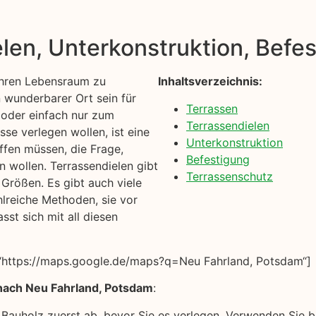
ielen, Unterkonstruktion, Bef
 Ihren Lebensraum zu
Inhaltsverzeichnis:
n wunderbarer Ort sein für
Terrassen
n oder einfach nur zum
Terrassendielen
se verlegen wollen, ist eine
Unterkonstruktion
ffen müssen, die Frage,
Befestigung
 wollen. Terrassendielen gibt
Terrassenschutz
 Größen. Es gibt auch viele
hlreiche Methoden, sie vor
sst sich mit all diesen
“https://maps.google.de/maps?q=Neu Fahrland, Potsdam“]
nach Neu Fahrland, Potsdam
:
 Bauholz zuerst ab, bevor Sie es verlegen. Verwenden Sie b