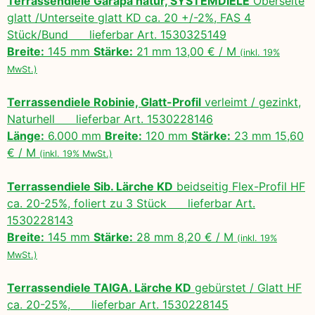
Terrassendiele Garapa natur, SYSTEMDIELE
Oberseite
glatt /Unterseite glatt KD ca. 20 +/-2%, FAS 4
Stück/Bund lieferbar Art. 1530325149
Breite:
145 mm
Stärke:
21 mm 13,00 € / M
(inkl. 19%
MwSt.)
Terrassendiele Robinie, Glatt-Profil
verleimt / gezinkt,
Naturhell lieferbar Art. 1530228146
Länge:
6.000 mm
Breite:
120 mm
Stärke:
23 mm 15,60
€ / M
(inkl. 19% MwSt.)
Terrassendiele Sib. Lärche KD
beidseitig Flex-Profil HF
ca. 20-25%, foliert zu 3 Stück lieferbar Art.
1530228143
Breite:
145 mm
Stärke:
28 mm 8,20 € / M
(inkl. 19%
MwSt.)
Terrassendiele TAIGA. Lärche KD
gebürstet / Glatt HF
ca. 20-25%, lieferbar Art. 1530228145