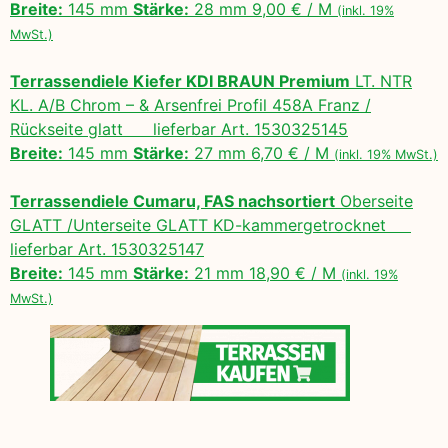
Breite:
145 mm
Stärke:
28 mm 9,00 € / M
(inkl. 19%
MwSt.)
Terrassendiele Kiefer KDI BRAUN Premium
LT. NTR
KL. A/B Chrom – & Arsenfrei Profil 458A Franz /
Rückseite glatt lieferbar Art. 1530325145
Breite:
145 mm
Stärke:
27 mm 6,70 € / M
(inkl. 19% MwSt.)
Terrassendiele Cumaru, FAS nachsortiert
Oberseite
GLATT /Unterseite GLATT KD-kammergetrocknet
lieferbar Art. 1530325147
Breite:
145 mm
Stärke:
21 mm 18,90 € / M
(inkl. 19%
MwSt.)