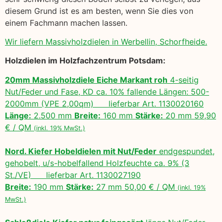
diesem Grund ist es am besten, wenn Sie dies von
einem Fachmann machen lassen.
Wir liefern Massivholzdielen in Werbellin, Schorfheide.
Holzdielen im Holzfachzentrum Potsdam:
20mm Massivholzdiele Eiche Markant roh
4-seitig
Nut/Feder und Fase, KD ca. 10% fallende Längen: 500-
2000mm (VPE 2,00qm) lieferbar Art. 1130020160
Länge:
2.500 mm
Breite:
160 mm
Stärke:
20 mm 59,90
€ / QM
(inkl. 19% MwSt.)
Nord. Kiefer Hobeldielen mit Nut/Feder
endgespundet,
gehobelt, u/s-hobelfallend Holzfeuchte ca. 9% (3
St./VE) lieferbar Art. 1130027190
Breite:
190 mm
Stärke:
27 mm 50,00 € / QM
(inkl. 19%
MwSt.)