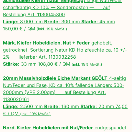
Schloßdiele Kiefer natur feingesägt
längs Nut/Feder
scharfkantig KD 10% — Sonderposten — auf
Bestellung Art. 1130045300
Länge:
8.000 mm
Breite:
300 mm
Stärke:
45 mm
150,00 € / QM
(inkl. 19% MwSt.)
Märk. Kiefer Hobeldielen, Nut + Feder
gehobelt,
getrocknet, Sortierung Natur KD Holzfeuchte ca. 10 +/-
2% lieferbar Art. 1130032258
Stärke:
33 mm 108,80 € / QM
(inkl. 19% MwSt.)
20mm Massivholzdiele Eiche Markant GEÖLT
4-seitig
Nut/Feder und Fase, KD ca. 10% fallende Längen: 500-
2000mm (VPE 2,00qm) auf Bestellung Art.
1130020161
Länge:
2.500 mm
Breite:
160 mm
Stärke:
20 mm 74,00
€ / QM
(inkl. 19% MwSt.)
Nord. Kiefer Hobeldielen mit Nut/Feder
endgespundet,