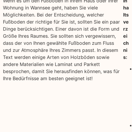
Wenn es um den Fußboden in Ihrem Haus oder Ihrer
In
Wohnung in Wannsee geht, haben Sie viele
ha
Möglichkeiten. Bei der Entscheidung, welcher
lts
Fußboden der richtige für Sie ist, sollten Sie ein paar
ve
Dinge berücksichtigen. Einer davon ist die Form und
rz
Größe Ihres Raumes. Sie sollten sich vergewissern,
ei
dass der von Ihnen gewählte Fußboden zum Fluss
ch
und zur Atmosphäre Ihres Zimmers passt. In diesem
ni
Text werden einige Arten von Holzböden sowie
s:
andere Materialien wie Laminat und Parkett
besprochen, damit Sie herausfinden können, was für
Ihre Bedürfnisse am besten geeignet ist!