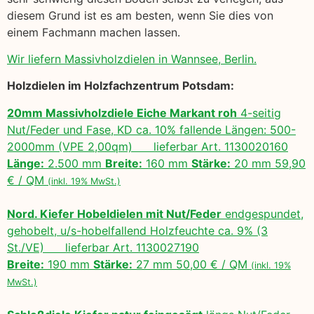
diesem Grund ist es am besten, wenn Sie dies von
einem Fachmann machen lassen.
Wir liefern Massivholzdielen in Wannsee, Berlin.
Holzdielen im Holzfachzentrum Potsdam:
20mm Massivholzdiele Eiche Markant roh
4-seitig
Nut/Feder und Fase, KD ca. 10% fallende Längen: 500-
2000mm (VPE 2,00qm) lieferbar Art. 1130020160
Länge:
2.500 mm
Breite:
160 mm
Stärke:
20 mm 59,90
€ / QM
(inkl. 19% MwSt.)
Nord. Kiefer Hobeldielen mit Nut/Feder
endgespundet,
gehobelt, u/s-hobelfallend Holzfeuchte ca. 9% (3
St./VE) lieferbar Art. 1130027190
Breite:
190 mm
Stärke:
27 mm 50,00 € / QM
(inkl. 19%
MwSt.)