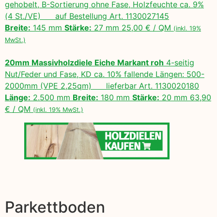
gehobelt, B-Sortierung ohne Fase, Holzfeuchte ca. 9%
(4 St./VE) auf Bestellung Art. 1130027145
Breite:
145 mm
Stärke:
27 mm 25,00 € / QM
(inkl. 19%
MwSt.)
20mm Massivholzdiele Eiche Markant roh
4-seitig
Nut/Feder und Fase, KD ca. 10% fallende Längen: 500-
2000mm (VPE 2,25qm) lieferbar Art. 1130020180
Länge:
2.500 mm
Breite:
180 mm
Stärke:
20 mm 63,90
€ / QM
(inkl. 19% MwSt.)
Parkettboden