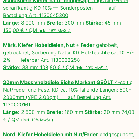
Schloßdiele Kiefer natur feingesägt
längs Nut/Feder
scharfkantig KD 10% — Sonderposten — auf
Bestellung Art. 1130045300
Länge:
8.000 mm
Breite:
300 mm
Stärke:
45 mm
150,00 € / QM
(inkl. 19% MwSt.)
Märk. Kiefer Hobeldielen, Nut + Feder
gehobelt,
getrocknet, Sortierung Natur KD Holzfeuchte ca. 10 +/-
2% lieferbar Art. 1130032258
Stärke:
33 mm 108,80 € / QM
(inkl. 19% MwSt.)
20mm Massivholzdiele Eiche Markant GEÖLT
4-seitig
Nut/Feder und Fase, KD ca. 10% fallende Längen: 500-
2000mm (VPE 2,00qm) auf Bestellung Art.
1130020161
Länge:
2.500 mm
Breite:
160 mm
Stärke:
20 mm 74,00
€ / QM
(inkl. 19% MwSt.)
Nord. Kiefer Hobeldielen mit Nut/Feder
endgespundet,