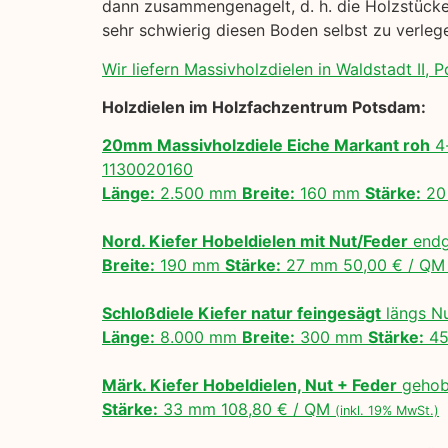
dann zusammengenagelt, d. h. die Holzstücke 
sehr schwierig diesen Boden selbst zu verle
Wir liefern Massivholzdielen in Waldstadt II, 
Holzdielen im Holzfachzentrum Potsdam:
20mm Massivholzdiele Eiche Markant roh
4-
1130020160
Länge:
2.500 mm
Breite:
160 mm
Stärke:
20
Nord. Kiefer Hobeldielen mit Nut/Feder
endg
Breite:
190 mm
Stärke:
27 mm 50,00 € / Q
Schloßdiele Kiefer natur feingesägt
längs N
Länge:
8.000 mm
Breite:
300 mm
Stärke:
45
Märk. Kiefer Hobeldielen, Nut + Feder
gehobe
Stärke:
33 mm 108,80 € / QM
(inkl. 19% MwSt.)