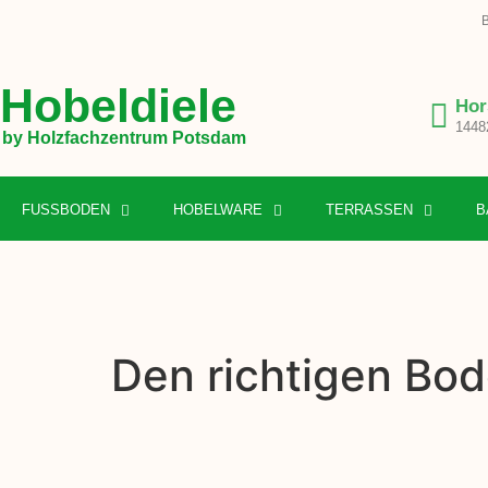
B
Hobeldiele
Hor
1448
by Holzfachzentrum Potsdam
FUSSBODEN
HOBELWARE
TERRASSEN
B
Den richtigen Bod