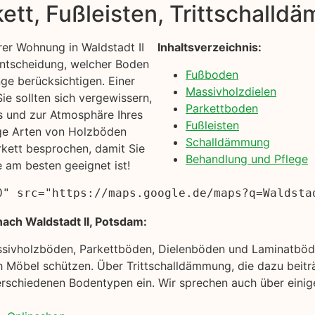
kett, Fußleisten, Trittschall
er Wohnung in Waldstadt II
Inhaltsverzeichnis:
 Entscheidung, welcher Boden
Fußboden
inge berücksichtigen. Einer
Massivholzdielen
ie sollten sich vergewissern,
Parkettboden
s und zur Atmosphäre Ihres
Fußleisten
ige Arten von Holzböden
Schalldämmung
rkett besprochen, damit Sie
Behandlung und Pflege
e am besten geeignet ist!
0" src="https://maps.google.de/maps?q=Waldsta
ach Waldstadt II, Potsdam:
ssivholzböden, Parkettböden, Dielenböden und Laminatböde
 Möbel schützen. Über Trittschalldämmung, die dazu beitr
rschiedenen Bodentypen ein. Wir sprechen auch über einige