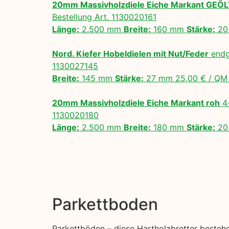
20mm Massivholzdiele Eiche Markant GEÖ
Bestellung Art. 1130020161
Länge:
2.500 mm
Breite:
160 mm
Stärke:
20
Nord. Kiefer Hobeldielen mit Nut/Feder
endg
1130027145
Breite:
145 mm
Stärke:
27 mm 25,00 € / Q
20mm Massivholzdiele Eiche Markant roh
4-
1130020180
Länge:
2.500 mm
Breite:
180 mm
Stärke:
20
Parkettboden
Parkettböden – diese Hartholzbretter besteh