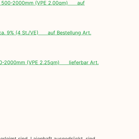
ngen: 500-2000mm (VPE 2,00qm) auf
ca. 9% (4 St./VE) auf Bestellung Art.
 500-2000mm (VPE 2,25qm) lieferbar Art.
rleimt sind. Laienhaft ausgedrückt, sind