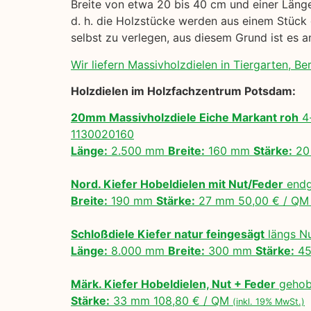
Breite von etwa 20 bis 40 cm und einer Länge
d. h. die Holzstücke werden aus einem Stück 
selbst zu verlegen, aus diesem Grund ist es
Wir liefern Massivholzdielen in Tiergarten, Ber
Holzdielen im Holzfachzentrum Potsdam:
20mm Massivholzdiele Eiche Markant roh
4-
1130020160
Länge:
2.500 mm
Breite:
160 mm
Stärke:
20
Nord. Kiefer Hobeldielen mit Nut/Feder
endg
Breite:
190 mm
Stärke:
27 mm 50,00 € / Q
Schloßdiele Kiefer natur feingesägt
längs N
Länge:
8.000 mm
Breite:
300 mm
Stärke:
45
Märk. Kiefer Hobeldielen, Nut + Feder
gehobe
Stärke:
33 mm 108,80 € / QM
(inkl. 19% MwSt.)