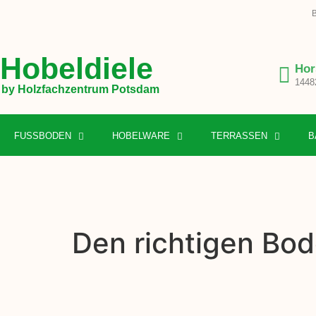
B
Hobeldiele
Hor
1448
by Holzfachzentrum Potsdam
FUSSBODEN
HOBELWARE
TERRASSEN
B
Den richtigen Bod