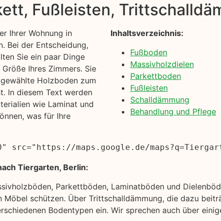
kett, Fußleisten, Trittschall
r Ihrer Wohnung in
Inhaltsverzeichnis:
n. Bei der Entscheidung,
Fußboden
llten Sie ein paar Dinge
Massivholzdielen
d Größe Ihres Zimmers. Sie
Parkettboden
en gewählte Holzboden zum
Fußleisten
t. In diesem Text werden
Schalldämmung
erialien wie Laminat und
Behandlung und Pflege
önnen, was für Ihre
0" src="https://maps.google.de/maps?q=Tiergar
ach Tiergarten, Berlin:
ssivholzböden, Parkettböden, Laminatböden und Dielenböde
 Möbel schützen. Über Trittschalldämmung, die dazu beitr
rschiedenen Bodentypen ein. Wir sprechen auch über einige