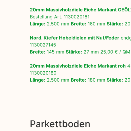
20mm Massivholzdiele Eiche Markant GEÖ
Bestellung Art. 1130020161
Länge:
2.500 mm
Breite:
160 mm
Stärke:
20
Nord. Kiefer Hobeldielen mit Nut/Feder
endg
1130027145
Breite:
145 mm
Stärke:
27 mm 25,00 € / Q
20mm Massivholzdiele Eiche Markant roh
4-
1130020180
Länge:
2.500 mm
Breite:
180 mm
Stärke:
20
Parkettboden