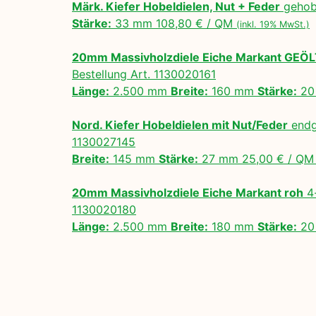
Märk. Kiefer Hobeldielen, Nut + Feder
gehobe
Stärke:
33 mm 108,80 € / QM
(inkl. 19% MwSt.)
20mm Massivholzdiele Eiche Markant GEÖ
Bestellung Art. 1130020161
Länge:
2.500 mm
Breite:
160 mm
Stärke:
20
Nord. Kiefer Hobeldielen mit Nut/Feder
endg
1130027145
Breite:
145 mm
Stärke:
27 mm 25,00 € / Q
20mm Massivholzdiele Eiche Markant roh
4-
1130020180
Länge:
2.500 mm
Breite:
180 mm
Stärke:
20