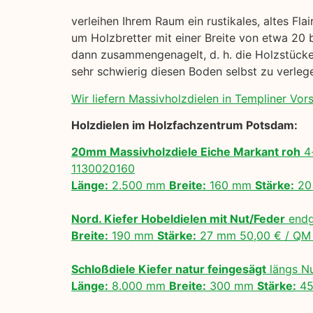
verleihen Ihrem Raum ein rustikales, altes Fl
um Holzbretter mit einer Breite von etwa 20 
dann zusammengenagelt, d. h. die Holzstücke 
sehr schwierig diesen Boden selbst zu verle
Wir liefern Massivholzdielen in Templiner Vor
Holzdielen im Holzfachzentrum Potsdam:
20mm Massivholzdiele Eiche Markant roh
4-
1130020160
Länge:
2.500 mm
Breite:
160 mm
Stärke:
20
Nord. Kiefer Hobeldielen mit Nut/Feder
endg
Breite:
190 mm
Stärke:
27 mm 50,00 € / Q
Schloßdiele Kiefer natur feingesägt
längs N
Länge:
8.000 mm
Breite:
300 mm
Stärke:
45