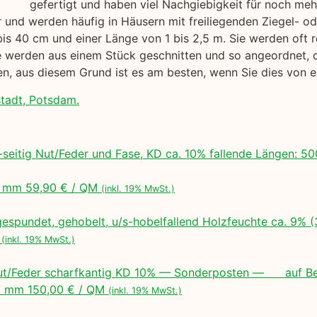
gefertigt und haben viel Nachgiebigkeit für noch me
air und werden häufig in Häusern mit freiliegenden Ziegel- 
bis 40 cm und einer Länge von 1 bis 2,5 m. Sie werden oft r
werden aus einem Stück geschnitten und so angeordnet, das
gen, aus diesem Grund ist es am besten, wenn Sie dies von
stadt, Potsdam.
seitig Nut/Feder und Fase, KD ca. 10% fallende Längen:
 mm 59,90 € / QM
(inkl. 19% MwSt.)
espundet, gehobelt, u/s-hobelfallend Holzfeuchte ca. 9% 
M
(inkl. 19% MwSt.)
ut/Feder scharfkantig KD 10% — Sonderposten — auf Bes
 mm 150,00 € / QM
(inkl. 19% MwSt.)