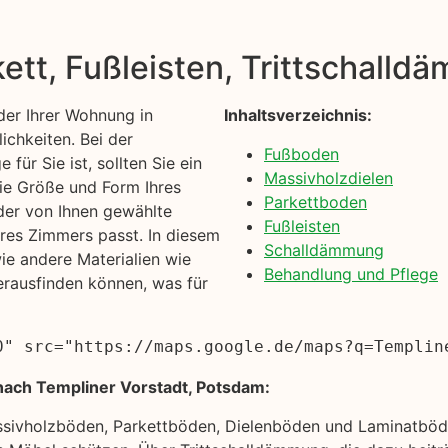
kett, Fußleisten, Trittschall
er Ihrer Wohnung in
Inhaltsverzeichnis:
ichkeiten. Bei der
Fußboden
für Sie ist, sollten Sie ein
Massivholzdielen
die Größe und Form Ihres
Parkettboden
 der von Ihnen gewählte
Fußleisten
res Zimmers passt. In diesem
Schalldämmung
e andere Materialien wie
Behandlung und Pflege
erausfinden können, was für
0" src="https://maps.google.de/maps?q=Templin
nach Templiner Vorstadt, Potsdam:
ssivholzböden, Parkettböden, Dielenböden und Laminatböde