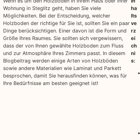
Wenn es um den Holzboden in Ihrem Haus oder Ihrer
In
Wohnung in Steglitz geht, haben Sie viele
ha
Möglichkeiten. Bei der Entscheidung, welcher
lts
Holzboden der richtige für Sie ist, sollten Sie ein paar
ve
Dinge berücksichtigen. Einer davon ist die Form und
rz
Größe Ihres Raumes. Sie sollten sich vergewissern,
ei
dass der von Ihnen gewählte Holzboden zum Fluss
ch
und zur Atmosphäre Ihres Zimmers passt. In diesem
ni
Blogbeitrag werden einige Arten von Holzböden
s:
sowie andere Materialien wie Laminat und Parkett
besprochen, damit Sie herausfinden können, was für
Ihre Bedürfnisse am besten geeignet ist!