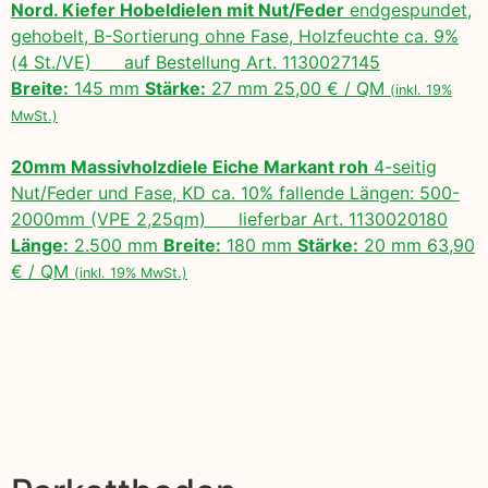
Nord. Kiefer Hobeldielen mit Nut/Feder
endgespundet,
gehobelt, B-Sortierung ohne Fase, Holzfeuchte ca. 9%
(4 St./VE) auf Bestellung Art. 1130027145
Breite:
145 mm
Stärke:
27 mm 25,00 € / QM
(inkl. 19%
MwSt.)
20mm Massivholzdiele Eiche Markant roh
4-seitig
Nut/Feder und Fase, KD ca. 10% fallende Längen: 500-
2000mm (VPE 2,25qm) lieferbar Art. 1130020180
Länge:
2.500 mm
Breite:
180 mm
Stärke:
20 mm 63,90
€ / QM
(inkl. 19% MwSt.)