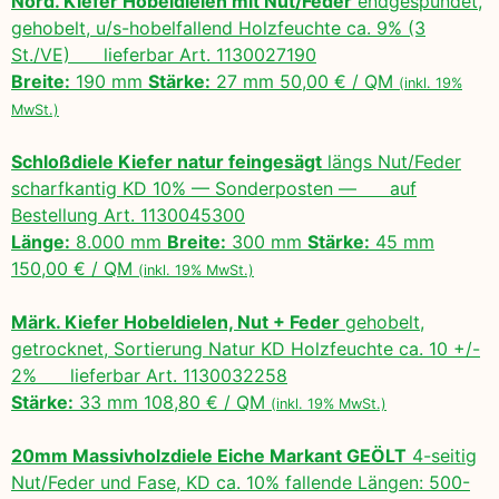
Nord. Kiefer Hobeldielen mit Nut/Feder
endgespundet,
gehobelt, u/s-hobelfallend Holzfeuchte ca. 9% (3
St./VE) lieferbar Art. 1130027190
Breite:
190 mm
Stärke:
27 mm 50,00 € / QM
(inkl. 19%
MwSt.)
Schloßdiele Kiefer natur feingesägt
längs Nut/Feder
scharfkantig KD 10% — Sonderposten — auf
Bestellung Art. 1130045300
Länge:
8.000 mm
Breite:
300 mm
Stärke:
45 mm
150,00 € / QM
(inkl. 19% MwSt.)
Märk. Kiefer Hobeldielen, Nut + Feder
gehobelt,
getrocknet, Sortierung Natur KD Holzfeuchte ca. 10 +/-
2% lieferbar Art. 1130032258
Stärke:
33 mm 108,80 € / QM
(inkl. 19% MwSt.)
20mm Massivholzdiele Eiche Markant GEÖLT
4-seitig
Nut/Feder und Fase, KD ca. 10% fallende Längen: 500-