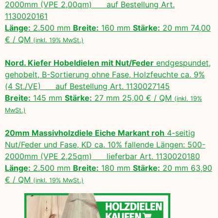
2000mm (VPE 2,00qm) auf Bestellung Art.
1130020161
Länge:
2.500 mm
Breite:
160 mm
Stärke:
20 mm 74,00
€ / QM
(inkl. 19% MwSt.)
Nord. Kiefer Hobeldielen mit Nut/Feder
endgespundet,
gehobelt, B-Sortierung ohne Fase, Holzfeuchte ca. 9%
(4 St./VE) auf Bestellung Art. 1130027145
Breite:
145 mm
Stärke:
27 mm 25,00 € / QM
(inkl. 19%
MwSt.)
20mm Massivholzdiele Eiche Markant roh
4-seitig
Nut/Feder und Fase, KD ca. 10% fallende Längen: 500-
2000mm (VPE 2,25qm) lieferbar Art. 1130020180
Länge:
2.500 mm
Breite:
180 mm
Stärke:
20 mm 63,90
€ / QM
(inkl. 19% MwSt.)