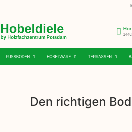
B
Hobeldiele
Hor
1448
by Holzfachzentrum Potsdam
FUSSBODEN
HOBELWARE
TERRASSEN
B
Den richtigen Bo