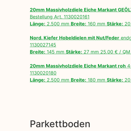
20mm Massivholzdiele Eiche Markant GEÖ
Bestellung Art. 1130020161
Länge:
2.500 mm
Breite:
160 mm
Stärke:
20
Nord. Kiefer Hobeldielen mit Nut/Feder
endg
1130027145
Breite:
145 mm
Stärke:
27 mm 25,00 € / Q
20mm Massivholzdiele Eiche Markant roh
4-
1130020180
Länge:
2.500 mm
Breite:
180 mm
Stärke:
20
Parkettboden