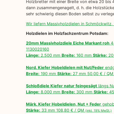
Holzbretter mit einer Breite von etwa 20 bis 
dann zusammengenagelt, d. h. die Holzstücke 
sehr schwierig diesen Boden selbst zu verle
Wir liefern Massivholzdielen in Schmöckwitz, B
Holzdielen im Holzfachzentrum Potsdam:
20mm Massivholzdiele Eiche Markant roh
4-
1130020160
Länge:
2.500 mm
Breite:
160 mm
Stärke:
20
Nord. Kiefer Hobeldielen mit Nut/Feder
endg
Breite:
190 mm
Stärke:
27 mm 50,00 € / Q
Schloßdiele Kiefer natur feingesägt
längs N
Länge:
8.000 mm
Breite:
300 mm
Stärke:
45
Märk. Kiefer Hobeldielen, Nut + Feder
gehobe
Stärke:
33 mm 108,80 € / QM
(inkl. 19% MwSt.)