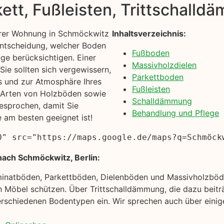
kett, Fußleisten, Trittschall
hrer Wohnung in Schmöckwitz
Inhaltsverzeichnis:
 Entscheidung, welcher Boden
Fußboden
inge berücksichtigen. Einer
Massivholzdielen
ie sollten sich vergewissern,
Parkettboden
s und zur Atmosphäre Ihres
Fußleisten
e Arten von Holzböden sowie
Schalldämmung
esprochen, damit Sie
Behandlung und Pflege
e am besten geeignet ist!
0" src="https://maps.google.de/maps?q=Schmöck
nach Schmöckwitz, Berlin:
minatböden, Parkettböden, Dielenböden und Massivholzböde
 Möbel schützen. Über Trittschalldämmung, die dazu beitr
rschiedenen Bodentypen ein. Wir sprechen auch über einige