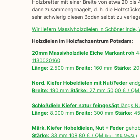
Holzbretter mit einer Breite von etwa 20 bis 
dann zusammengenagelt, d. h. die Holzstücke 
sehr schwierig diesen Boden selbst zu verle
Wir liefern Massivholzdielen in Schönerlinde, 
Holzdielen im Holzfachzentrum Potsdam:
20mm Massivholzdiele Eiche Markant roh
4-
1130020160
Länge:
2.500 mm
Breite:
160 mm
Stärke:
20
Nord. Kiefer Hobeldielen mit Nut/Feder
endg
Breite:
190 mm
Stärke:
27 mm 50,00 € / Q
Schloßdiele Kiefer natur feingesägt
längs N
Länge:
8.000 mm
Breite:
300 mm
Stärke:
45
Märk. Kiefer Hobeldielen, Nut + Feder
gehobe
Stärke:
33 mm 108,80 € / QM
(inkl. 19% MwSt.)