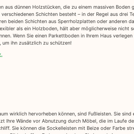
en aus dünnen Holzstücken, die zu einem massiven Boden ge
verschiedenen Schichten besteht – in der Regel aus drei T
ren beiden Schichten aus Sperrholzplatten oder anderen d
flexibler als ein Holzboden, hält aber möglicherweise nicht s
nen. Wenn Sie einen Parkettboden in Ihrem Haus verlegen m
 um ihn zusätzlich zu schützen!
z.
aum wirklich hervorheben können, sind Fußleisten. Sie sind
ützt Ihre Wände vor Abnutzung durch Möbel, die im Laufe der
liff. Sie können die Sockelleisten mit Beize oder Farbe str