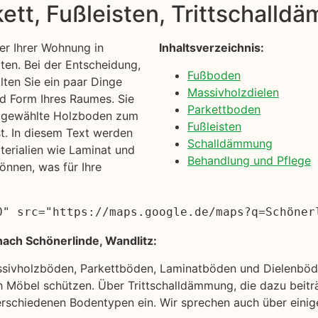
kett, Fußleisten, Trittschall
r Ihrer Wohnung in
Inhaltsverzeichnis:
ten. Bei der Entscheidung,
Fußboden
llten Sie ein paar Dinge
Massivholzdielen
nd Form Ihres Raumes. Sie
Parkettboden
en gewählte Holzboden zum
Fußleisten
t. In diesem Text werden
Schalldämmung
erialien wie Laminat und
Behandlung und Pflege
önnen, was für Ihre
0" src="https://maps.google.de/maps?q=Schöner
ach Schönerlinde, Wandlitz:
ssivholzböden, Parkettböden, Laminatböden und Dielenböde
 Möbel schützen. Über Trittschalldämmung, die dazu beiträ
rschiedenen Bodentypen ein. Wir sprechen auch über einige