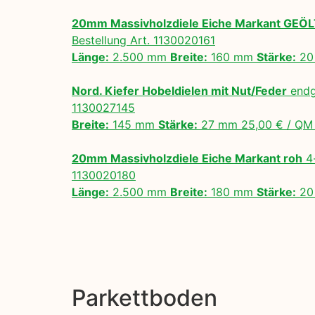
20mm Massivholzdiele Eiche Markant GEÖ
Bestellung Art. 1130020161
Länge:
2.500 mm
Breite:
160 mm
Stärke:
20
Nord. Kiefer Hobeldielen mit Nut/Feder
endg
1130027145
Breite:
145 mm
Stärke:
27 mm 25,00 € / Q
20mm Massivholzdiele Eiche Markant roh
4-
1130020180
Länge:
2.500 mm
Breite:
180 mm
Stärke:
20
Parkettboden