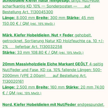
Schloßdiele Kiefer natur feingesägt
längs Nut/Feder
scharfkantig KD 10% — Sonderposten — auf
Bestellung Art. 1130045300
Länge:
8.000 mm
Breite:
300 mm
Stärke:
45 mm
150,00 € / QM
(inkl. 19% MwSt.)
Märk. Kiefer Hobeldielen, Nut + Feder
gehobelt,
getrocknet, Sortierung Natur KD Holzfeuchte ca. 10 +/-
2% lieferbar Art. 1130032258
Stärke:
33 mm 108,80 € / QM
(inkl. 19% MwSt.)
20mm Massivholzdiele Eiche Markant GEÖLT
4-seitig
Nut/Feder und Fase, KD ca. 10% fallende Längen: 500-
2000mm (VPE 2,00qm) auf Bestellung Art.
1130020161
Länge:
2.500 mm
Breite:
160 mm
Stärke:
20 mm 74,00
€ / QM
(inkl. 19% MwSt.)
Nord. Kiefer Hobeldielen mit Nut/Feder
endgespundet,