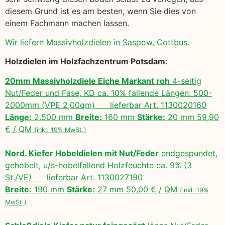
diesem Grund ist es am besten, wenn Sie dies von
einem Fachmann machen lassen.
Wir liefern Massivholzdielen in Saspow, Cottbus.
Holzdielen im Holzfachzentrum Potsdam:
20mm Massivholzdiele Eiche Markant roh
4-seitig
Nut/Feder und Fase, KD ca. 10% fallende Längen: 500-
2000mm (VPE 2,00qm) lieferbar Art. 1130020160
Länge:
2.500 mm
Breite:
160 mm
Stärke:
20 mm 59,90
€ / QM
(inkl. 19% MwSt.)
Nord. Kiefer Hobeldielen mit Nut/Feder
endgespundet,
gehobelt, u/s-hobelfallend Holzfeuchte ca. 9% (3
St./VE) lieferbar Art. 1130027190
Breite:
190 mm
Stärke:
27 mm 50,00 € / QM
(inkl. 19%
MwSt.)