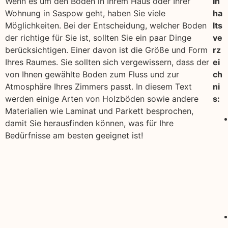
Wenn es um den Boden in Ihrem Haus oder Ihrer
In
Wohnung in Saspow geht, haben Sie viele
ha
Möglichkeiten. Bei der Entscheidung, welcher Boden
lts
der richtige für Sie ist, sollten Sie ein paar Dinge
ve
berücksichtigen. Einer davon ist die Größe und Form
rz
Ihres Raumes. Sie sollten sich vergewissern, dass der
ei
von Ihnen gewählte Boden zum Fluss und zur
ch
Atmosphäre Ihres Zimmers passt. In diesem Text
ni
werden einige Arten von Holzböden sowie andere
s:
Materialien wie Laminat und Parkett besprochen,
damit Sie herausfinden können, was für Ihre
Bedürfnisse am besten geeignet ist!