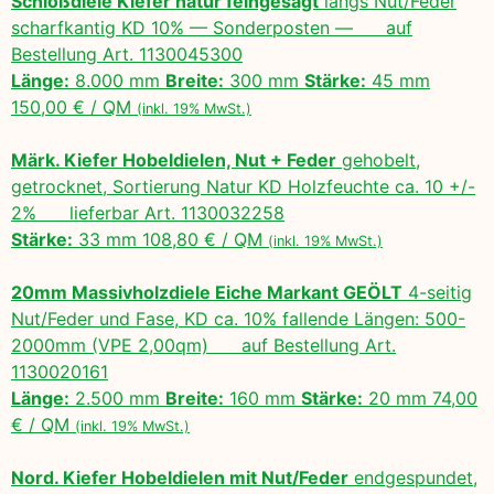
Schloßdiele Kiefer natur feingesägt
längs Nut/Feder
scharfkantig KD 10% — Sonderposten — auf
Bestellung Art. 1130045300
Länge:
8.000 mm
Breite:
300 mm
Stärke:
45 mm
150,00 € / QM
(inkl. 19% MwSt.)
Märk. Kiefer Hobeldielen, Nut + Feder
gehobelt,
getrocknet, Sortierung Natur KD Holzfeuchte ca. 10 +/-
2% lieferbar Art. 1130032258
Stärke:
33 mm 108,80 € / QM
(inkl. 19% MwSt.)
20mm Massivholzdiele Eiche Markant GEÖLT
4-seitig
Nut/Feder und Fase, KD ca. 10% fallende Längen: 500-
2000mm (VPE 2,00qm) auf Bestellung Art.
1130020161
Länge:
2.500 mm
Breite:
160 mm
Stärke:
20 mm 74,00
€ / QM
(inkl. 19% MwSt.)
Nord. Kiefer Hobeldielen mit Nut/Feder
endgespundet,