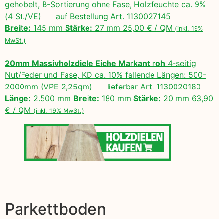
gehobelt, B-Sortierung ohne Fase, Holzfeuchte ca. 9%
(4 St./VE) auf Bestellung Art. 1130027145
Breite:
145 mm
Stärke:
27 mm 25,00 € / QM
(inkl. 19%
MwSt.)
20mm Massivholzdiele Eiche Markant roh
4-seitig
Nut/Feder und Fase, KD ca. 10% fallende Längen: 500-
2000mm (VPE 2,25qm) lieferbar Art. 1130020180
Länge:
2.500 mm
Breite:
180 mm
Stärke:
20 mm 63,90
€ / QM
(inkl. 19% MwSt.)
Parkettboden