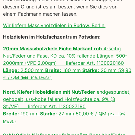
diesem Grund ist es am besten, wenn Sie dies von
einem Fachmann machen lassen.
Wir liefern Massivholzdielen in Rudow, Berlin.
Holzdielen im Holzfachzentrum Potsdam:
20mm Massivholzdiele Eiche Markant roh
4-seitig
Nut/Feder und Fase, KD ca. 10% fallende Längen: 500-
2000mm (VPE 2,00qm) lieferbar Art. 1130020160
Länge:
2.500 mm
Breite:
160 mm
Stärke:
20 mm 59,90
€ / QM
(inkl. 19% MwSt.)
Nord. Kiefer Hobeldielen mit Nut/Feder
endgespundet,
gehobelt, u/s-hobelfallend Holzfeuchte ca. 9% (3
St./VE) lieferbar Art. 1130027190
Breite:
190 mm
Stärke:
27 mm 50,00 € / QM
(inkl. 19%
MwSt.)