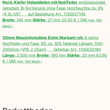
Nord. Kiefer Hobeldielen mit Nut/Feder
endgespundet,
gehobelt, B-Sortierung ohne Fase, Holzfeuchte ca. 9%
(4 St./VE) auf Bestellung Art. 1130027145
Breite:
145 mm
Stärke:
27 mm 25,00 € / QM
(inkl. 19%
MwSt.)
20mm Massivholzdiele Eiche Markant roh
4-seitig
Nut/Feder und Fase, KD ca. 10% fallende Längen: 500-
2000mm (VPE 2,25qm) lieferbar Art. 1130020180
Länge:
2.500 mm
Breite:
180 mm
Stärke:
20 mm 63,90
€ / QM
(inkl. 19% MwSt.)