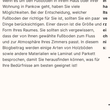
Wenn es um den Fußboden in Ihrem Haus oder Ihrer
In
Wohnung in Pankow geht, haben Sie viele
ha
Möglichkeiten. Bei der Entscheidung, welcher
lts
Fußboden der richtige für Sie ist, sollten Sie ein paar
ve
Dinge berücksichtigen. Einer davon ist die Größe und
rz
Form Ihres Raumes. Sie sollten sich vergewissern,
ei
dass der von Ihnen gewählte Fußboden zum Fluss
ch
und zur Atmosphäre Ihres Zimmers passt. In diesem
ni
Blogbeitrag werden einige Arten von Holzböden
s:
sowie andere Materialien wie Laminat und Parkett
besprochen, damit Sie herausfinden können, was für
Ihre Bedürfnisse am besten geeignet ist!