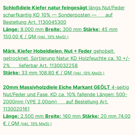
Schloßdiele Kiefer natur feingesägt
längs Nut/Feder
scharfkantig KD 10% — Sonderposten — auf
Bestellung Art. 1130045300
Länge:
8.000 mm
Breite:
300 mm
Stärke:
45 mm
150,00 € / QM
(inkl. 19% MwSt.)
Märk. Kiefer Hobeldielen, Nut + Feder
gehobelt,
getrocknet, Sortierung Natur KD Holzfeuchte ca. 10 +/-
2% lieferbar Art. 1130032258
Stärke:
33 mm 108,80 € / QM
(inkl. 19% MwSt.)
20mm Massivholzdiele Eiche Markant GEÖLT
4-seitig
Nut/Feder und Fase, KD ca. 10% fallende Längen: 500-
2000mm (VPE 2,00qm) auf Bestellung Art.
1130020161
Länge:
2.500 mm
Breite:
160 mm
Stärke:
20 mm 74,00
€ / QM
(inkl. 19% MwSt.)