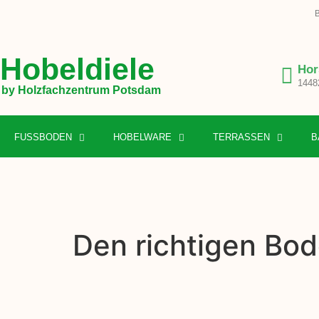
B
Hobeldiele
Hor
1448
by Holzfachzentrum Potsdam
FUSSBODEN
HOBELWARE
TERRASSEN
B
Den richtigen Bod