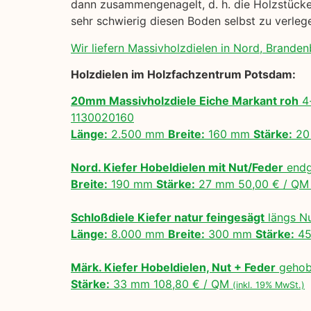
dann zusammengenagelt, d. h. die Holzstücke 
sehr schwierig diesen Boden selbst zu verle
Wir liefern Massivholzdielen in Nord, Branden
Holzdielen im Holzfachzentrum Potsdam:
20mm Massivholzdiele Eiche Markant roh
4-
1130020160
Länge:
2.500 mm
Breite:
160 mm
Stärke:
20
Nord. Kiefer Hobeldielen mit Nut/Feder
endg
Breite:
190 mm
Stärke:
27 mm 50,00 € / Q
Schloßdiele Kiefer natur feingesägt
längs N
Länge:
8.000 mm
Breite:
300 mm
Stärke:
45
Märk. Kiefer Hobeldielen, Nut + Feder
gehobe
Stärke:
33 mm 108,80 € / QM
(inkl. 19% MwSt.)