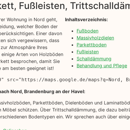
kett, Fußleisten, Trittschall
rer Wohnung in Nord geht,
Inhaltsverzeichnis:
heidung, welcher Boden der
Fußboden
e berücksichtigen. Einer davon
Massivholzdielen
ten sich vergewissern, dass
Parkettboden
 zur Atmosphäre Ihres
Fußleisten
n einige Arten von Holzböden
Schalldämmung
rkett besprochen, damit Sie
Behandlung und Pflege
e am besten geeignet ist!
0" src="https://maps.google.de/maps?q=Nord, B
nach Nord, Brandenburg an der Havel:
ssivholzböden, Parkettböden, Dielenböden und Laminatböde
 Möbel schützen. Über Trittschalldämmung, die dazu beitr
rschiedenen Bodentypen ein. Wir sprechen auch über einige