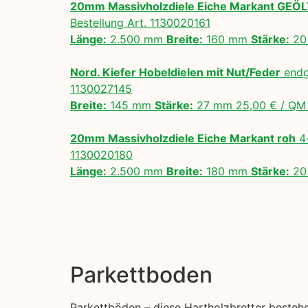
20mm Massivholzdiele Eiche Markant GEÖ
Bestellung Art. 1130020161
Länge:
2.500 mm
Breite:
160 mm
Stärke:
20
Nord. Kiefer Hobeldielen mit Nut/Feder
endg
1130027145
Breite:
145 mm
Stärke:
27 mm 25,00 € / Q
20mm Massivholzdiele Eiche Markant roh
4-
1130020180
Länge:
2.500 mm
Breite:
180 mm
Stärke:
20
Parkettboden
Parkettböden – diese Hartholzbretter beste