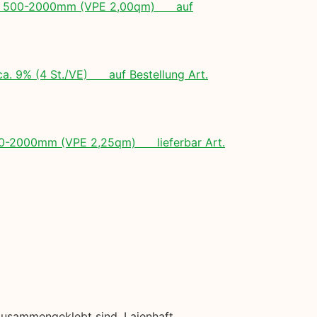
ngen: 500-2000mm (VPE 2,00qm) auf
ca. 9% (4 St./VE) auf Bestellung Art.
 500-2000mm (VPE 2,25qm) lieferbar Art.
zusammengeklebt sind. Laienhaft