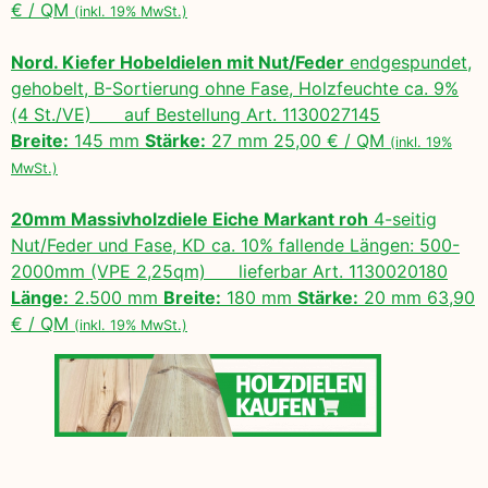
€ / QM
(inkl. 19% MwSt.)
Nord. Kiefer Hobeldielen mit Nut/Feder
endgespundet,
gehobelt, B-Sortierung ohne Fase, Holzfeuchte ca. 9%
(4 St./VE) auf Bestellung Art. 1130027145
Breite:
145 mm
Stärke:
27 mm 25,00 € / QM
(inkl. 19%
MwSt.)
20mm Massivholzdiele Eiche Markant roh
4-seitig
Nut/Feder und Fase, KD ca. 10% fallende Längen: 500-
2000mm (VPE 2,25qm) lieferbar Art. 1130020180
Länge:
2.500 mm
Breite:
180 mm
Stärke:
20 mm 63,90
€ / QM
(inkl. 19% MwSt.)