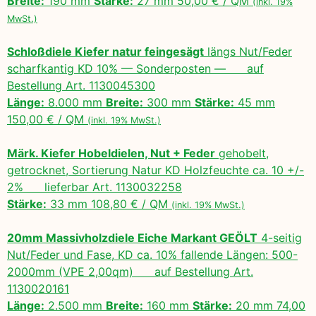
Breite:
190 mm
Stärke:
27 mm 50,00 € / QM
(inkl. 19%
MwSt.)
Schloßdiele Kiefer natur feingesägt
längs Nut/Feder
scharfkantig KD 10% — Sonderposten — auf
Bestellung Art. 1130045300
Länge:
8.000 mm
Breite:
300 mm
Stärke:
45 mm
150,00 € / QM
(inkl. 19% MwSt.)
Märk. Kiefer Hobeldielen, Nut + Feder
gehobelt,
getrocknet, Sortierung Natur KD Holzfeuchte ca. 10 +/-
2% lieferbar Art. 1130032258
Stärke:
33 mm 108,80 € / QM
(inkl. 19% MwSt.)
20mm Massivholzdiele Eiche Markant GEÖLT
4-seitig
Nut/Feder und Fase, KD ca. 10% fallende Längen: 500-
2000mm (VPE 2,00qm) auf Bestellung Art.
1130020161
Länge:
2.500 mm
Breite:
160 mm
Stärke:
20 mm 74,00