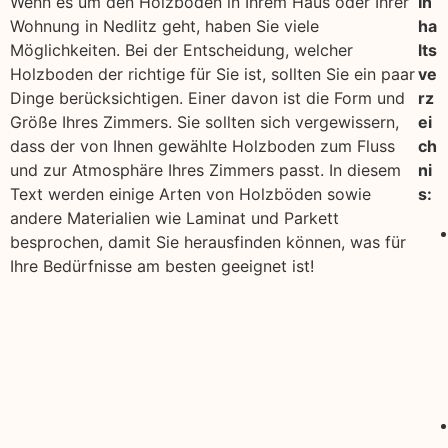
Wenn es um den Holzboden in Ihrem Haus oder Ihrer
In
Wohnung in Nedlitz geht, haben Sie viele
ha
Möglichkeiten. Bei der Entscheidung, welcher
lts
Holzboden der richtige für Sie ist, sollten Sie ein paar
ve
Dinge berücksichtigen. Einer davon ist die Form und
rz
Größe Ihres Zimmers. Sie sollten sich vergewissern,
ei
dass der von Ihnen gewählte Holzboden zum Fluss
ch
und zur Atmosphäre Ihres Zimmers passt. In diesem
ni
Text werden einige Arten von Holzböden sowie
s:
andere Materialien wie Laminat und Parkett
besprochen, damit Sie herausfinden können, was für
Ihre Bedürfnisse am besten geeignet ist!