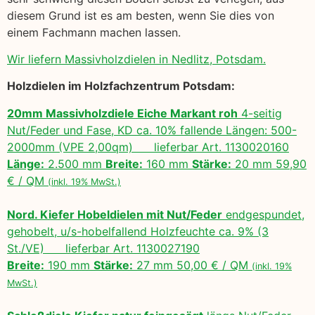
diesem Grund ist es am besten, wenn Sie dies von
einem Fachmann machen lassen.
Wir liefern Massivholzdielen in Nedlitz, Potsdam.
Holzdielen im Holzfachzentrum Potsdam:
20mm Massivholzdiele Eiche Markant roh
4-seitig
Nut/Feder und Fase, KD ca. 10% fallende Längen: 500-
2000mm (VPE 2,00qm) lieferbar Art. 1130020160
Länge:
2.500 mm
Breite:
160 mm
Stärke:
20 mm 59,90
€ / QM
(inkl. 19% MwSt.)
Nord. Kiefer Hobeldielen mit Nut/Feder
endgespundet,
gehobelt, u/s-hobelfallend Holzfeuchte ca. 9% (3
St./VE) lieferbar Art. 1130027190
Breite:
190 mm
Stärke:
27 mm 50,00 € / QM
(inkl. 19%
MwSt.)