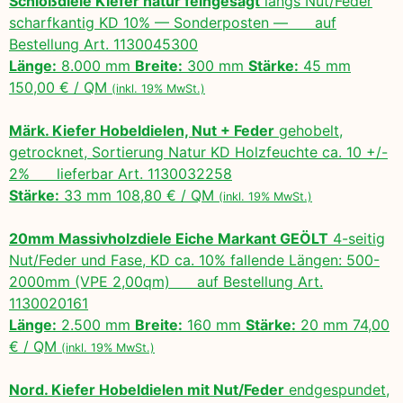
Schloßdiele Kiefer natur feingesägt
längs Nut/Feder
scharfkantig KD 10% — Sonderposten — auf
Bestellung Art. 1130045300
Länge:
8.000 mm
Breite:
300 mm
Stärke:
45 mm
150,00 € / QM
(inkl. 19% MwSt.)
Märk. Kiefer Hobeldielen, Nut + Feder
gehobelt,
getrocknet, Sortierung Natur KD Holzfeuchte ca. 10 +/-
2% lieferbar Art. 1130032258
Stärke:
33 mm 108,80 € / QM
(inkl. 19% MwSt.)
20mm Massivholzdiele Eiche Markant GEÖLT
4-seitig
Nut/Feder und Fase, KD ca. 10% fallende Längen: 500-
2000mm (VPE 2,00qm) auf Bestellung Art.
1130020161
Länge:
2.500 mm
Breite:
160 mm
Stärke:
20 mm 74,00
€ / QM
(inkl. 19% MwSt.)
Nord. Kiefer Hobeldielen mit Nut/Feder
endgespundet,