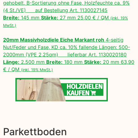
gehobelt, B-Sortierung ohne Fase, Holzfeuchte ca. 9%
(4 St./VE) auf Bestellung Art. 1130027145
Breite:
145 mm
Stärke:
27 mm 25,00 € / QM
(inkl. 19%
MwSt.)
20mm Massivholzdiele Eiche Markant roh
4-seitig
Nut/Feder und Fase, KD ca. 10% fallende Längen: 500-
2000mm (VPE 2,25qm) lieferbar Art. 1130020180
Länge:
2.500 mm
Breite:
180 mm
Stärke:
20 mm 63,90
€ / QM
(inkl. 19% MwSt.)
Parkettboden