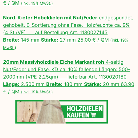
€ / QM
(inkl. 19% MwSt.)
Nord. Kiefer Hobeldielen mit Nut/Feder
endgespundet,
gehobelt, B-Sortierung ohne Fase, Holzfeuchte ca. 9%
(4 St./VE) auf Bestellung Art. 1130027145
Breite:
145 mm
Stärke:
27 mm 25,00 € / QM
(inkl. 19%
MwSt.)
20mm Massivholzdiele Eiche Markant roh
4-seitig
Nut/Feder und Fase, KD ca. 10% fallende Längen: 500-
2000mm (VPE 2,25qm) lieferbar Art. 1130020180
Länge:
2.500 mm
Breite:
180 mm
Stärke:
20 mm 63,90
€ / QM
(inkl. 19% MwSt.)