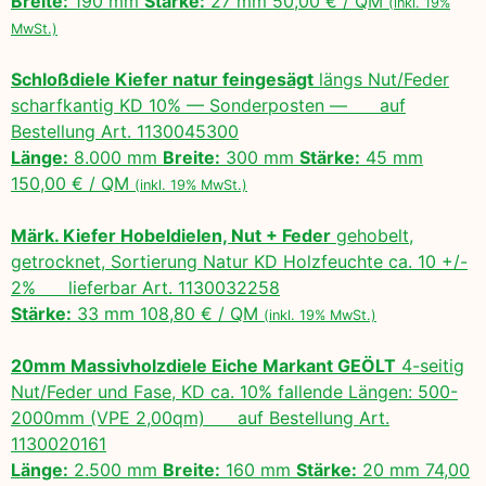
Breite:
190 mm
Stärke:
27 mm 50,00 € / QM
(inkl. 19%
MwSt.)
Schloßdiele Kiefer natur feingesägt
längs Nut/Feder
scharfkantig KD 10% — Sonderposten — auf
Bestellung Art. 1130045300
Länge:
8.000 mm
Breite:
300 mm
Stärke:
45 mm
150,00 € / QM
(inkl. 19% MwSt.)
Märk. Kiefer Hobeldielen, Nut + Feder
gehobelt,
getrocknet, Sortierung Natur KD Holzfeuchte ca. 10 +/-
2% lieferbar Art. 1130032258
Stärke:
33 mm 108,80 € / QM
(inkl. 19% MwSt.)
20mm Massivholzdiele Eiche Markant GEÖLT
4-seitig
Nut/Feder und Fase, KD ca. 10% fallende Längen: 500-
2000mm (VPE 2,00qm) auf Bestellung Art.
1130020161
Länge:
2.500 mm
Breite:
160 mm
Stärke:
20 mm 74,00