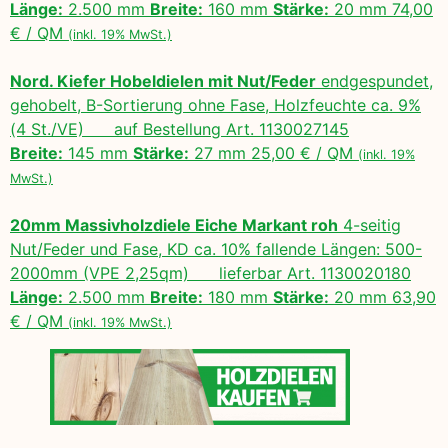
Länge:
2.500 mm
Breite:
160 mm
Stärke:
20 mm 74,00
€ / QM
(inkl. 19% MwSt.)
Nord. Kiefer Hobeldielen mit Nut/Feder
endgespundet,
gehobelt, B-Sortierung ohne Fase, Holzfeuchte ca. 9%
(4 St./VE) auf Bestellung Art. 1130027145
Breite:
145 mm
Stärke:
27 mm 25,00 € / QM
(inkl. 19%
MwSt.)
20mm Massivholzdiele Eiche Markant roh
4-seitig
Nut/Feder und Fase, KD ca. 10% fallende Längen: 500-
2000mm (VPE 2,25qm) lieferbar Art. 1130020180
Länge:
2.500 mm
Breite:
180 mm
Stärke:
20 mm 63,90
€ / QM
(inkl. 19% MwSt.)