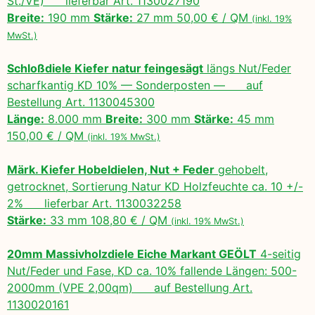
St./VE) lieferbar Art. 1130027190
Breite:
190 mm
Stärke:
27 mm 50,00 € / QM
(inkl. 19%
MwSt.)
Schloßdiele Kiefer natur feingesägt
längs Nut/Feder
scharfkantig KD 10% — Sonderposten — auf
Bestellung Art. 1130045300
Länge:
8.000 mm
Breite:
300 mm
Stärke:
45 mm
150,00 € / QM
(inkl. 19% MwSt.)
Märk. Kiefer Hobeldielen, Nut + Feder
gehobelt,
getrocknet, Sortierung Natur KD Holzfeuchte ca. 10 +/-
2% lieferbar Art. 1130032258
Stärke:
33 mm 108,80 € / QM
(inkl. 19% MwSt.)
20mm Massivholzdiele Eiche Markant GEÖLT
4-seitig
Nut/Feder und Fase, KD ca. 10% fallende Längen: 500-
2000mm (VPE 2,00qm) auf Bestellung Art.
1130020161