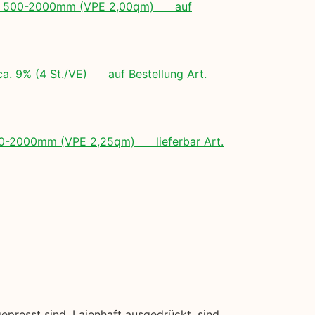
ngen: 500-2000mm (VPE 2,00qm) auf
ca. 9% (4 St./VE) auf Bestellung Art.
 500-2000mm (VPE 2,25qm) lieferbar Art.
presst sind. Laienhaft ausgedrückt, sind