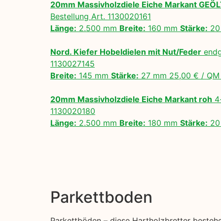
20mm Massivholzdiele Eiche Markant GEÖ
Bestellung Art. 1130020161
Länge:
2.500 mm
Breite:
160 mm
Stärke:
20
Nord. Kiefer Hobeldielen mit Nut/Feder
endg
1130027145
Breite:
145 mm
Stärke:
27 mm 25,00 € / Q
20mm Massivholzdiele Eiche Markant roh
4-
1130020180
Länge:
2.500 mm
Breite:
180 mm
Stärke:
20
Parkettboden
Parkettböden – diese Hartholzbretter besteh