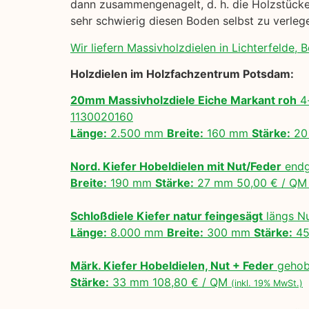
dann zusammengenagelt, d. h. die Holzstücke 
sehr schwierig diesen Boden selbst zu verle
Wir liefern Massivholzdielen in Lichterfelde, Be
Holzdielen im Holzfachzentrum Potsdam:
20mm Massivholzdiele Eiche Markant roh
4-
1130020160
Länge:
2.500 mm
Breite:
160 mm
Stärke:
20
Nord. Kiefer Hobeldielen mit Nut/Feder
endg
Breite:
190 mm
Stärke:
27 mm 50,00 € / Q
Schloßdiele Kiefer natur feingesägt
längs N
Länge:
8.000 mm
Breite:
300 mm
Stärke:
45
Märk. Kiefer Hobeldielen, Nut + Feder
gehobe
Stärke:
33 mm 108,80 € / QM
(inkl. 19% MwSt.)