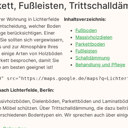
kett, Fußleisten, Trittschall
er Wohnung in Lichterfelde
Inhaltsverzeichnis:
 Entscheidung, welcher Boden
Fußboden
inge berücksichtigen. Einer
Massivholzdielen
ie sollten sich vergewissern,
Parkettboden
s und zur Atmosphäre Ihres
Fußleisten
n einige Arten von Holzböden
Schalldämmung
rkett besprochen, damit Sie
Behandlung und Pflege
e am besten geeignet ist!
0" src="https://maps.google.de/maps?q=Lichter
ch Lichterfelde, Berlin:
ssivholzböden, Dielenböden, Parkettböden und Laminatböde
 Möbel schützen. Über Trittschalldämmung, die dazu beiträ
rschiedenen Bodentypen ein. Wir sprechen auch über einige