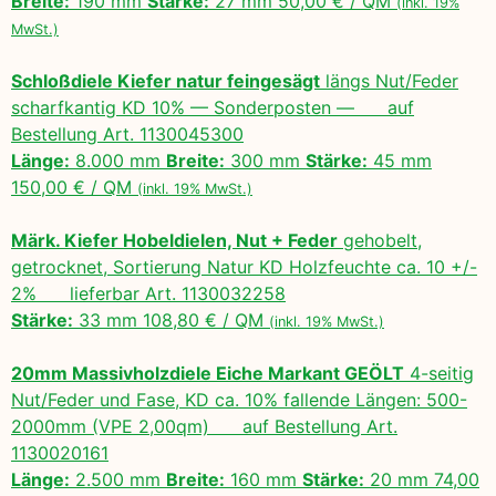
Breite:
190 mm
Stärke:
27 mm 50,00 € / QM
(inkl. 19%
MwSt.)
Schloßdiele Kiefer natur feingesägt
längs Nut/Feder
scharfkantig KD 10% — Sonderposten — auf
Bestellung Art. 1130045300
Länge:
8.000 mm
Breite:
300 mm
Stärke:
45 mm
150,00 € / QM
(inkl. 19% MwSt.)
Märk. Kiefer Hobeldielen, Nut + Feder
gehobelt,
getrocknet, Sortierung Natur KD Holzfeuchte ca. 10 +/-
2% lieferbar Art. 1130032258
Stärke:
33 mm 108,80 € / QM
(inkl. 19% MwSt.)
20mm Massivholzdiele Eiche Markant GEÖLT
4-seitig
Nut/Feder und Fase, KD ca. 10% fallende Längen: 500-
2000mm (VPE 2,00qm) auf Bestellung Art.
1130020161
Länge:
2.500 mm
Breite:
160 mm
Stärke:
20 mm 74,00