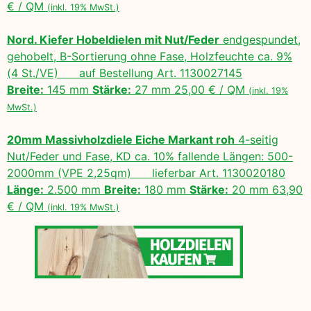
€ / QM
(inkl. 19% MwSt.)
Nord. Kiefer Hobeldielen mit Nut/Feder
endgespundet,
gehobelt, B-Sortierung ohne Fase, Holzfeuchte ca. 9%
(4 St./VE) auf Bestellung Art. 1130027145
Breite:
145 mm
Stärke:
27 mm 25,00 € / QM
(inkl. 19%
MwSt.)
20mm Massivholzdiele Eiche Markant roh
4-seitig
Nut/Feder und Fase, KD ca. 10% fallende Längen: 500-
2000mm (VPE 2,25qm) lieferbar Art. 1130020180
Länge:
2.500 mm
Breite:
180 mm
Stärke:
20 mm 63,90
€ / QM
(inkl. 19% MwSt.)