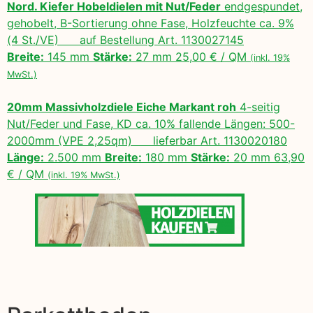
Nord. Kiefer Hobeldielen mit Nut/Feder
endgespundet,
gehobelt, B-Sortierung ohne Fase, Holzfeuchte ca. 9%
(4 St./VE) auf Bestellung Art. 1130027145
Breite:
145 mm
Stärke:
27 mm 25,00 € / QM
(inkl. 19%
MwSt.)
20mm Massivholzdiele Eiche Markant roh
4-seitig
Nut/Feder und Fase, KD ca. 10% fallende Längen: 500-
2000mm (VPE 2,25qm) lieferbar Art. 1130020180
Länge:
2.500 mm
Breite:
180 mm
Stärke:
20 mm 63,90
€ / QM
(inkl. 19% MwSt.)