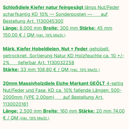
Schloßdiele Kiefer natur feingesägt
längs Nut/Feder
scharfkantig KD 10% — Sonderposten — auf
Bestellung Art. 1130045300
Länge:
8.000 mm
Breite:
300 mm
Stärke:
45 mm
150,00 € / QM
(inkl. 19% MwSt.)
Märk. Kiefer Hobeldielen, Nut + Feder
gehobelt,
getrocknet, Sortierung Natur KD Holzfeuchte ca. 10 +/-
2% lieferbar Art. 1130032258
Stärke:
33 mm 108,80 € / QM
(inkl. 19% MwSt.)
20mm Massivholzdiele Eiche Markant GEÖLT
4-seitig
Nut/Feder und Fase, KD ca. 10% fallende Längen: 500-
2000mm (VPE 2,00qm) auf Bestellung Art.
1130020161
Länge:
2.500 mm
Breite:
160 mm
Stärke:
20 mm 74,00
€ / QM
(inkl. 19% MwSt.)