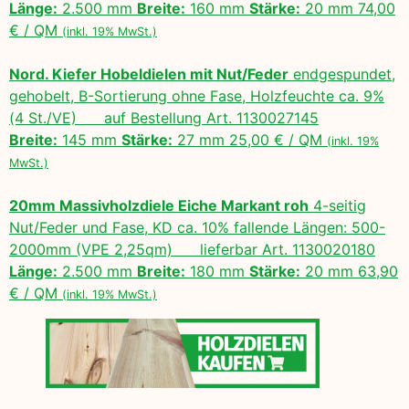
Länge:
2.500 mm
Breite:
160 mm
Stärke:
20 mm 74,00
€ / QM
(inkl. 19% MwSt.)
Nord. Kiefer Hobeldielen mit Nut/Feder
endgespundet,
gehobelt, B-Sortierung ohne Fase, Holzfeuchte ca. 9%
(4 St./VE) auf Bestellung Art. 1130027145
Breite:
145 mm
Stärke:
27 mm 25,00 € / QM
(inkl. 19%
MwSt.)
20mm Massivholzdiele Eiche Markant roh
4-seitig
Nut/Feder und Fase, KD ca. 10% fallende Längen: 500-
2000mm (VPE 2,25qm) lieferbar Art. 1130020180
Länge:
2.500 mm
Breite:
180 mm
Stärke:
20 mm 63,90
€ / QM
(inkl. 19% MwSt.)