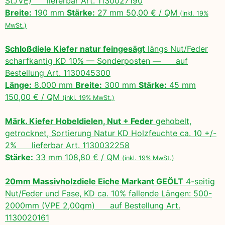
St./VE) lieferbar Art. 1130027190
Breite:
190 mm
Stärke:
27 mm 50,00 € / QM
(inkl. 19%
MwSt.)
Schloßdiele Kiefer natur feingesägt
längs Nut/Feder
scharfkantig KD 10% — Sonderposten — auf
Bestellung Art. 1130045300
Länge:
8.000 mm
Breite:
300 mm
Stärke:
45 mm
150,00 € / QM
(inkl. 19% MwSt.)
Märk. Kiefer Hobeldielen, Nut + Feder
gehobelt,
getrocknet, Sortierung Natur KD Holzfeuchte ca. 10 +/-
2% lieferbar Art. 1130032258
Stärke:
33 mm 108,80 € / QM
(inkl. 19% MwSt.)
20mm Massivholzdiele Eiche Markant GEÖLT
4-seitig
Nut/Feder und Fase, KD ca. 10% fallende Längen: 500-
2000mm (VPE 2,00qm) auf Bestellung Art.
1130020161