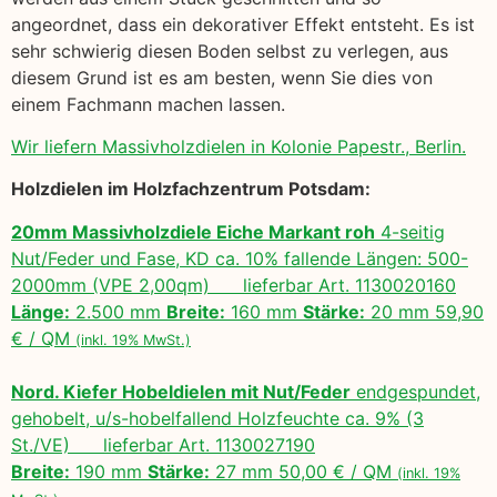
angeordnet, dass ein dekorativer Effekt entsteht. Es ist
sehr schwierig diesen Boden selbst zu verlegen, aus
diesem Grund ist es am besten, wenn Sie dies von
einem Fachmann machen lassen.
Wir liefern Massivholzdielen in Kolonie Papestr., Berlin.
Holzdielen im Holzfachzentrum Potsdam:
20mm Massivholzdiele Eiche Markant roh
4-seitig
Nut/Feder und Fase, KD ca. 10% fallende Längen: 500-
2000mm (VPE 2,00qm) lieferbar Art. 1130020160
Länge:
2.500 mm
Breite:
160 mm
Stärke:
20 mm 59,90
€ / QM
(inkl. 19% MwSt.)
Nord. Kiefer Hobeldielen mit Nut/Feder
endgespundet,
gehobelt, u/s-hobelfallend Holzfeuchte ca. 9% (3
St./VE) lieferbar Art. 1130027190
Breite:
190 mm
Stärke:
27 mm 50,00 € / QM
(inkl. 19%