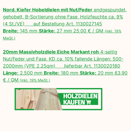
Nord. Kiefer Hobeldielen mit Nut/Feder
endgespundet,
gehobelt, B-Sortierung ohne Fase, Holzfeuchte ca. 9%
(4 St./VE) auf Bestellung Art. 1130027145
Breite:
145 mm
Stärke:
27 mm 25,00 € / QM
(inkl. 19%
MwSt.)
20mm Massivholzdiele Eiche Markant roh
4-seitig
Nut/Feder und Fase, KD ca. 10% fallende Längen: 500-
2000mm (VPE 2,25qm) lieferbar Art. 1130020180
Länge:
2.500 mm
Breite:
180 mm
Stärke:
20 mm 63,90
€ / QM
(inkl. 19% MwSt.)