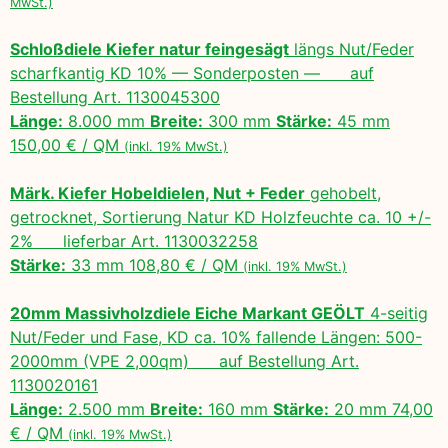
MwSt.)
Schloßdiele Kiefer natur feingesägt
längs Nut/Feder
scharfkantig KD 10% — Sonderposten — auf
Bestellung Art. 1130045300
Länge:
8.000 mm
Breite:
300 mm
Stärke:
45 mm
150,00 € / QM
(inkl. 19% MwSt.)
Märk. Kiefer Hobeldielen, Nut + Feder
gehobelt,
getrocknet, Sortierung Natur KD Holzfeuchte ca. 10 +/-
2% lieferbar Art. 1130032258
Stärke:
33 mm 108,80 € / QM
(inkl. 19% MwSt.)
20mm Massivholzdiele Eiche Markant GEÖLT
4-seitig
Nut/Feder und Fase, KD ca. 10% fallende Längen: 500-
2000mm (VPE 2,00qm) auf Bestellung Art.
1130020161
Länge:
2.500 mm
Breite:
160 mm
Stärke:
20 mm 74,00
€ / QM
(inkl. 19% MwSt.)