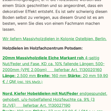
einem Stück geschnitten und so angeordnet, dass ein
dekorativer Effekt entsteht. Es ist sehr schwierig diesen
Boden selbst zu verlegen, aus diesem Grund ist es am
besten, wenn Sie dies von einem Fachmann machen
lassen.
Wir liefern Massivholzdielen in Kolonie Ostelbien, Berlin.
Holzdielen im Holzfachzentrum Potsdam:
20mm Massivholzdiele Eiche Markant roh
4-seitig
Nut/Feder und Fase, KD ca. 10% fallende Längen: 500-
2000mm (VPE 2,00qm) lieferbar Art. 1130020160
Länge:
2.500 mm
Breite:
160 mm
Stärke:
20 mm 59,90
€ / QM
(inkl. 19% MwSt.)
Nord. Kiefer Hobeldielen mit Nut/Feder
endgespundet,
gehobelt, u/s-hobelfallend Holzfeuchte ca. 9% (3
St./VE) lieferbar Art. 1130027190