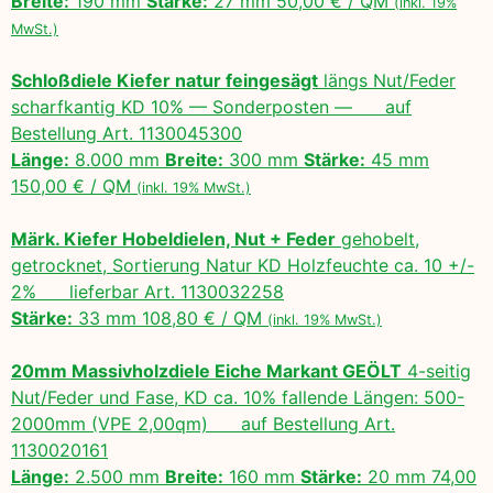
Breite:
190 mm
Stärke:
27 mm 50,00 € / QM
(inkl. 19%
MwSt.)
Schloßdiele Kiefer natur feingesägt
längs Nut/Feder
scharfkantig KD 10% — Sonderposten — auf
Bestellung Art. 1130045300
Länge:
8.000 mm
Breite:
300 mm
Stärke:
45 mm
150,00 € / QM
(inkl. 19% MwSt.)
Märk. Kiefer Hobeldielen, Nut + Feder
gehobelt,
getrocknet, Sortierung Natur KD Holzfeuchte ca. 10 +/-
2% lieferbar Art. 1130032258
Stärke:
33 mm 108,80 € / QM
(inkl. 19% MwSt.)
20mm Massivholzdiele Eiche Markant GEÖLT
4-seitig
Nut/Feder und Fase, KD ca. 10% fallende Längen: 500-
2000mm (VPE 2,00qm) auf Bestellung Art.
1130020161
Länge:
2.500 mm
Breite:
160 mm
Stärke:
20 mm 74,00