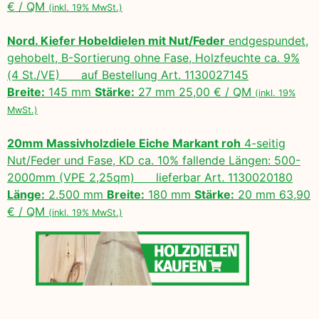
€ / QM
(inkl. 19% MwSt.)
Nord. Kiefer Hobeldielen mit Nut/Feder
endgespundet,
gehobelt, B-Sortierung ohne Fase, Holzfeuchte ca. 9%
(4 St./VE) auf Bestellung Art. 1130027145
Breite:
145 mm
Stärke:
27 mm 25,00 € / QM
(inkl. 19%
MwSt.)
20mm Massivholzdiele Eiche Markant roh
4-seitig
Nut/Feder und Fase, KD ca. 10% fallende Längen: 500-
2000mm (VPE 2,25qm) lieferbar Art. 1130020180
Länge:
2.500 mm
Breite:
180 mm
Stärke:
20 mm 63,90
€ / QM
(inkl. 19% MwSt.)