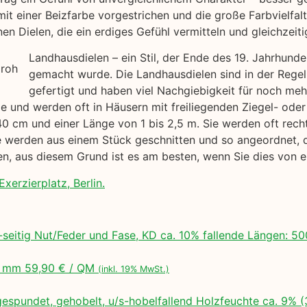
mit einer Beizfarbe vorgestrichen und die große Farbvielfa
n Dielen, die ein erdiges Gefühl vermitteln und gleichzeiti
Landhausdielen – ein Stil, der Ende des 19. Jahrhund
gemacht wurde. Die Landhausdielen sind in der Regel
gefertigt und haben viel Nachgiebigkeit für noch me
yle und werden oft in Häusern mit freiliegenden Ziegel- od
40 cm und einer Länge von 1 bis 2,5 m. Sie werden oft rech
werden aus einem Stück geschnitten und so angeordnet, das
gen, aus diesem Grund ist es am besten, wenn Sie dies von
xerzierplatz, Berlin.
seitig Nut/Feder und Fase, KD ca. 10% fallende Längen:
 mm 59,90 € / QM
(inkl. 19% MwSt.)
espundet, gehobelt, u/s-hobelfallend Holzfeuchte ca. 9% 