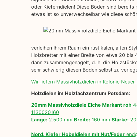
oder Kieferndielen! Diese Böden sind bereits 
etwas ist so unverwechselbar wie diese schöne
verleihen Ihrem Raum ein rustikalen, alten St
Holzbretter mit einer Breite von etwa 20 bis 
dann zusammengenagelt, d. h. die Holzstücke 
sehr schwierig diesen Boden selbst zu verle
Wir liefern Massivholzdielen in Kolonie Neuer E
Holzdielen im Holzfachzentrum Potsdam:
20mm Massivholzdiele Eiche Markant roh
4-
1130020160
Länge:
2.500 mm
Breite:
160 mm
Stärke:
20
Nord. Kiefer Hobeldielen mit Nut/Feder
endg