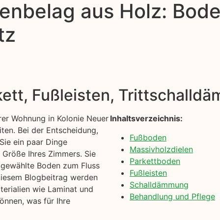
enbelag aus Holz: Bode
tz
kett, Fußleisten, Trittschall
rer Wohnung in Kolonie Neuer
Inhaltsverzeichnis:
iten. Bei der Entscheidung,
Fußboden
 Sie ein paar Dinge
Massivholzdielen
d Größe Ihres Zimmers. Sie
Parkettboden
n gewählte Boden zum Fluss
Fußleisten
diesem Blogbeitrag werden
Schalldämmung
erialien wie Laminat und
Behandlung und Pflege
önnen, was für Ihre