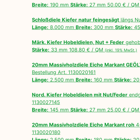
Breite:
190 mm
Stärke:
27 mm 50,00 € / Q
Schloßdiele Kiefer natur feingesägt
längs N
Länge:
8.000 mm
Breite:
300 mm
Stärke:
45
Märk. Kiefer Hobeldielen, Nut + Feder
gehobe
Stärke:
33 mm 108,80 € / QM
(inkl. 19% MwSt.)
20mm Massivholzdiele Eiche Markant GEÖ
Bestellung Art. 1130020161
Länge:
2.500 mm
Breite:
160 mm
Stärke:
20
Nord. Kiefer Hobeldielen mit Nut/Feder
endg
1130027145
Breite:
145 mm
Stärke:
27 mm 25,00 € / Q
20mm Massivholzdiele Eiche Markant roh
4-
1130020180
Länge:
2.500 mm
Breite:
180 mm
Stärke:
20