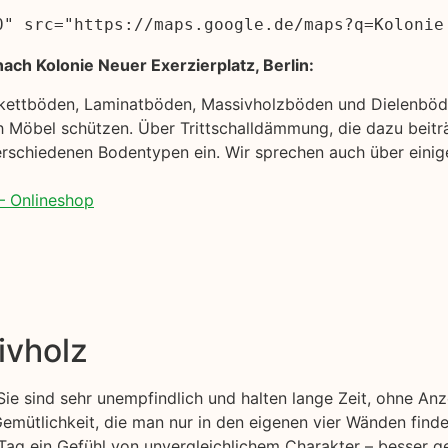
0" src="https://maps.google.de/maps?q=Kolonie
ach Kolonie Neuer Exerzierplatz, Berlin:
rkettböden, Laminatböden, Massivholzböden und Dielenböde
 Möbel schützen. Über Trittschalldämmung, die dazu beiträ
rschiedenen Bodentypen ein. Wir sprechen auch über einige
– Onlineshop
ivholz
 Sie sind sehr unempfindlich und halten lange Zeit, ohne A
emütlichkeit, die man nur in den eigenen vier Wänden finde
Tag ein Gefühl von unvergleichlichem Charakter – besser ge