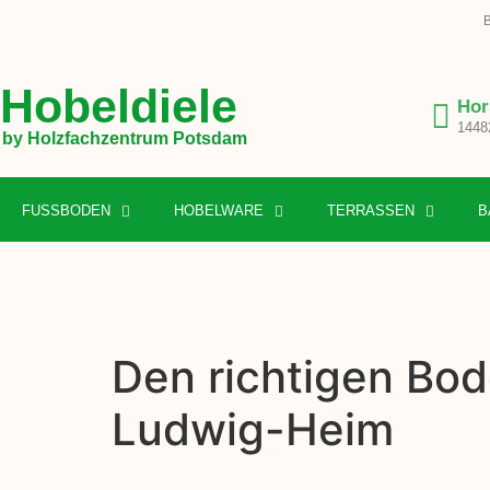
B
Hobeldiele
Hor
1448
by Holzfachzentrum Potsdam
FUSSBODEN
HOBELWARE
TERRASSEN
B
Den richtigen Bod
Ludwig-Heim