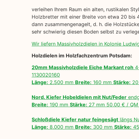
verleihen Ihrem Raum ein alten, rustikalen St
Holzbretter mit einer Breite von etwa 20 bis 
dann zusammengenagelt, d. h. die Holzstücke 
sehr schwierig diesen Boden selbst zu verle
Wir liefern Massivholzdielen in Kolonie Ludwig
Holzdielen im Holzfachzentrum Potsdam:
20mm Massivholzdiele Eiche Markant roh
4-
1130020160
Länge:
2.500 mm
Breite:
160 mm
Stärke:
20
Nord. Kiefer Hobeldielen mit Nut/Feder
endg
Breite:
190 mm
Stärke:
27 mm 50,00 € / Q
Schloßdiele Kiefer natur feingesägt
längs N
Länge:
8.000 mm
Breite:
300 mm
Stärke:
45