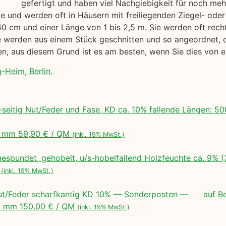
gefertigt und haben viel Nachgiebigkeit für noch me
yle und werden oft in Häusern mit freiliegenden Ziegel- od
40 cm und einer Länge von 1 bis 2,5 m. Sie werden oft rech
werden aus einem Stück geschnitten und so angeordnet, das
gen, aus diesem Grund ist es am besten, wenn Sie dies von
-Heim, Berlin.
seitig Nut/Feder und Fase, KD ca. 10% fallende Längen:
 mm 59,90 € / QM
(inkl. 19% MwSt.)
espundet, gehobelt, u/s-hobelfallend Holzfeuchte ca. 9% 
M
(inkl. 19% MwSt.)
ut/Feder scharfkantig KD 10% — Sonderposten — auf Bes
 mm 150,00 € / QM
(inkl. 19% MwSt.)