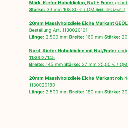
Märk. Kiefer Hobeldielen, Nut + Feder
gehobe
Stärke:
33 mm 108,80 € / QM
(inkl. 19% MwSt.)
20mm Massivholzdiele Eiche Markant GEÖ
Bestellung Art. 1130020161
Länge:
2.500 mm
Breite:
160 mm
Stärke:
20
Nord. Kiefer Hobeldielen mit Nut/Feder
endg
1130027145
Breite:
145 mm
Stärke:
27 mm 25,00 € / Q
20mm Massivholzdiele Eiche Markant roh
4-
1130020180
Länge:
2.500 mm
Breite:
180 mm
Stärke:
20