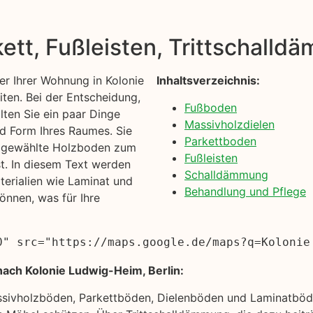
kett, Fußleisten, Trittschall
r Ihrer Wohnung in Kolonie
Inhaltsverzeichnis:
ten. Bei der Entscheidung,
Fußboden
llten Sie ein paar Dinge
Massivholzdielen
nd Form Ihres Raumes. Sie
Parkettboden
en gewählte Holzboden zum
Fußleisten
t. In diesem Text werden
Schalldämmung
erialien wie Laminat und
Behandlung und Pflege
önnen, was für Ihre
0" src="https://maps.google.de/maps?q=Kolonie
ach Kolonie Ludwig-Heim, Berlin:
ssivholzböden, Parkettböden, Dielenböden und Laminatböde