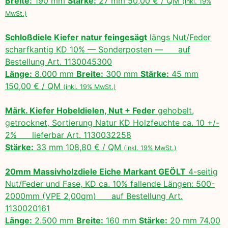
Breite:
190 mm
Stärke:
27 mm 50,00 € / QM
(inkl. 19%
MwSt.)
Schloßdiele Kiefer natur feingesägt
längs Nut/Feder
scharfkantig KD 10% — Sonderposten — auf
Bestellung Art. 1130045300
Länge:
8.000 mm
Breite:
300 mm
Stärke:
45 mm
150,00 € / QM
(inkl. 19% MwSt.)
Märk. Kiefer Hobeldielen, Nut + Feder
gehobelt,
getrocknet, Sortierung Natur KD Holzfeuchte ca. 10 +/-
2% lieferbar Art. 1130032258
Stärke:
33 mm 108,80 € / QM
(inkl. 19% MwSt.)
20mm Massivholzdiele Eiche Markant GEÖLT
4-seitig
Nut/Feder und Fase, KD ca. 10% fallende Längen: 500-
2000mm (VPE 2,00qm) auf Bestellung Art.
1130020161
Länge:
2.500 mm
Breite:
160 mm
Stärke:
20 mm 74,00