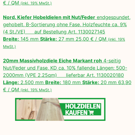
€ / QM
(inkl. 19% MwSt.)
Nord. Kiefer Hobeldielen mit Nut/Feder
endgespundet,
gehobelt, B-Sortierung ohne Fase, Holzfeuchte ca. 9%
(4 St./VE) auf Bestellung Art. 1130027145
Breite:
145 mm
Stärke:
27 mm 25,00 € / QM
(inkl. 19%
MwSt.)
20mm Massivholzdiele Eiche Markant roh
4-seitig
Nut/Feder und Fase, KD ca. 10% fallende Längen: 500-
2000mm (VPE 2,25qm) lieferbar Art. 1130020180
Länge:
2.500 mm
Breite:
180 mm
Stärke:
20 mm 63,90
€ / QM
(inkl. 19% MwSt.)