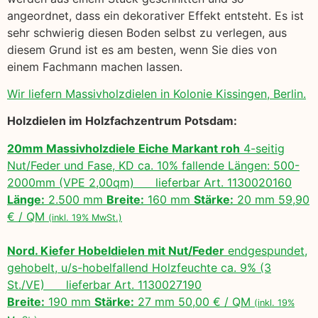
angeordnet, dass ein dekorativer Effekt entsteht. Es ist
sehr schwierig diesen Boden selbst zu verlegen, aus
diesem Grund ist es am besten, wenn Sie dies von
einem Fachmann machen lassen.
Wir liefern Massivholzdielen in Kolonie Kissingen, Berlin.
Holzdielen im Holzfachzentrum Potsdam:
20mm Massivholzdiele Eiche Markant roh
4-seitig
Nut/Feder und Fase, KD ca. 10% fallende Längen: 500-
2000mm (VPE 2,00qm) lieferbar Art. 1130020160
Länge:
2.500 mm
Breite:
160 mm
Stärke:
20 mm 59,90
€ / QM
(inkl. 19% MwSt.)
Nord. Kiefer Hobeldielen mit Nut/Feder
endgespundet,
gehobelt, u/s-hobelfallend Holzfeuchte ca. 9% (3
St./VE) lieferbar Art. 1130027190
Breite:
190 mm
Stärke:
27 mm 50,00 € / QM
(inkl. 19%