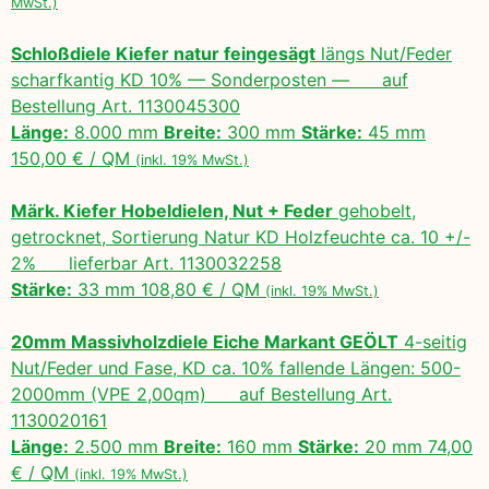
MwSt.)
Schloßdiele Kiefer natur feingesägt
längs Nut/Feder
scharfkantig KD 10% — Sonderposten — auf
Bestellung Art. 1130045300
Länge:
8.000 mm
Breite:
300 mm
Stärke:
45 mm
150,00 € / QM
(inkl. 19% MwSt.)
Märk. Kiefer Hobeldielen, Nut + Feder
gehobelt,
getrocknet, Sortierung Natur KD Holzfeuchte ca. 10 +/-
2% lieferbar Art. 1130032258
Stärke:
33 mm 108,80 € / QM
(inkl. 19% MwSt.)
20mm Massivholzdiele Eiche Markant GEÖLT
4-seitig
Nut/Feder und Fase, KD ca. 10% fallende Längen: 500-
2000mm (VPE 2,00qm) auf Bestellung Art.
1130020161
Länge:
2.500 mm
Breite:
160 mm
Stärke:
20 mm 74,00
€ / QM
(inkl. 19% MwSt.)