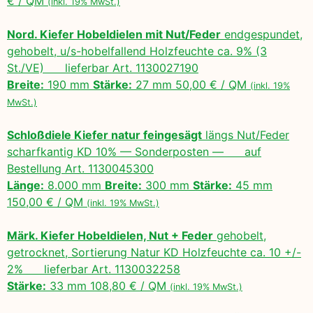
€ / QM
(inkl. 19% MwSt.)
Nord. Kiefer Hobeldielen mit Nut/Feder
endgespundet,
gehobelt, u/s-hobelfallend Holzfeuchte ca. 9% (3
St./VE) lieferbar Art. 1130027190
Breite:
190 mm
Stärke:
27 mm 50,00 € / QM
(inkl. 19%
MwSt.)
Schloßdiele Kiefer natur feingesägt
längs Nut/Feder
scharfkantig KD 10% — Sonderposten — auf
Bestellung Art. 1130045300
Länge:
8.000 mm
Breite:
300 mm
Stärke:
45 mm
150,00 € / QM
(inkl. 19% MwSt.)
Märk. Kiefer Hobeldielen, Nut + Feder
gehobelt,
getrocknet, Sortierung Natur KD Holzfeuchte ca. 10 +/-
2% lieferbar Art. 1130032258
Stärke:
33 mm 108,80 € / QM
(inkl. 19% MwSt.)