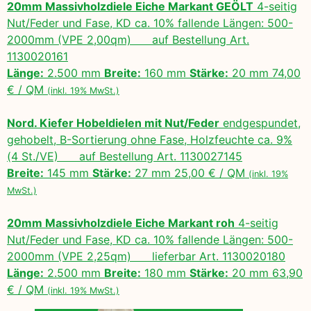
20mm Massivholzdiele Eiche Markant GEÖLT
4-seitig
Nut/Feder und Fase, KD ca. 10% fallende Längen: 500-
2000mm (VPE 2,00qm) auf Bestellung Art.
1130020161
Länge:
2.500 mm
Breite:
160 mm
Stärke:
20 mm 74,00
€ / QM
(inkl. 19% MwSt.)
Nord. Kiefer Hobeldielen mit Nut/Feder
endgespundet,
gehobelt, B-Sortierung ohne Fase, Holzfeuchte ca. 9%
(4 St./VE) auf Bestellung Art. 1130027145
Breite:
145 mm
Stärke:
27 mm 25,00 € / QM
(inkl. 19%
MwSt.)
20mm Massivholzdiele Eiche Markant roh
4-seitig
Nut/Feder und Fase, KD ca. 10% fallende Längen: 500-
2000mm (VPE 2,25qm) lieferbar Art. 1130020180
Länge:
2.500 mm
Breite:
180 mm
Stärke:
20 mm 63,90
€ / QM
(inkl. 19% MwSt.)