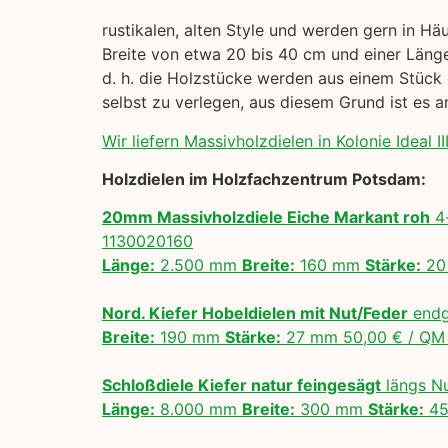
rustikalen, alten Style und werden gern in Hä
Breite von etwa 20 bis 40 cm und einer Länge
d. h. die Holzstücke werden aus einem Stück 
selbst zu verlegen, aus diesem Grund ist es
Wir liefern Massivholzdielen in Kolonie Ideal III
Holzdielen im Holzfachzentrum Potsdam:
20mm Massivholzdiele Eiche Markant roh
4-
1130020160
Länge:
2.500 mm
Breite:
160 mm
Stärke:
20
Nord. Kiefer Hobeldielen mit Nut/Feder
endg
Breite:
190 mm
Stärke:
27 mm 50,00 € / Q
Schloßdiele Kiefer natur feingesägt
längs N
Länge:
8.000 mm
Breite:
300 mm
Stärke:
45