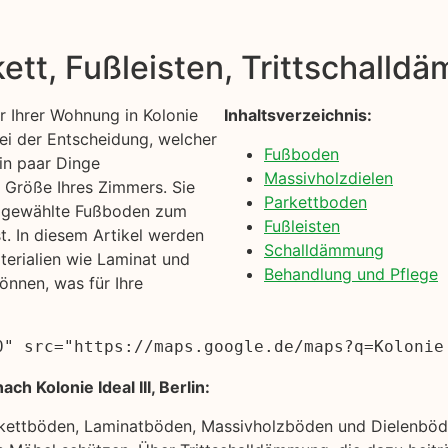
kett, Fußleisten, Trittschall
 Ihrer Wohnung in Kolonie
Inhaltsverzeichnis:
 Bei der Entscheidung, welcher
Fußboden
ein paar Dinge
Massivholzdielen
d Größe Ihres Zimmers. Sie
Parkettboden
en gewählte Fußboden zum
Fußleisten
. In diesem Artikel werden
Schalldämmung
erialien wie Laminat und
Behandlung und Pflege
önnen, was für Ihre
0" src="https://maps.google.de/maps?q=Kolonie
h Kolonie Ideal III, Berlin:
rkettböden, Laminatböden, Massivholzböden und Dielenböde