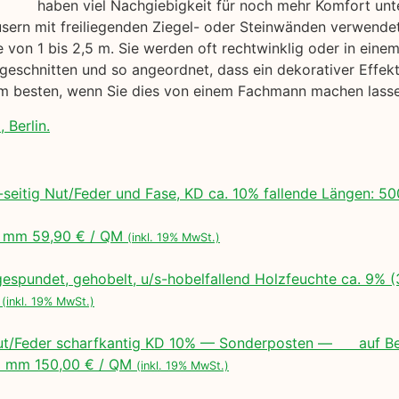
haben viel Nachgiebigkeit für noch mehr Komfort unt
usern mit freiliegenden Ziegel- oder Steinwänden verwendet
 von 1 bis 2,5 m. Sie werden oft rechtwinklig oder in ein
geschnitten und so angeordnet, dass ein dekorativer Effekt 
 am besten, wenn Sie dies von einem Fachmann machen lass
, Berlin.
seitig Nut/Feder und Fase, KD ca. 10% fallende Längen:
 mm 59,90 € / QM
(inkl. 19% MwSt.)
espundet, gehobelt, u/s-hobelfallend Holzfeuchte ca. 9% 
M
(inkl. 19% MwSt.)
ut/Feder scharfkantig KD 10% — Sonderposten — auf Bes
 mm 150,00 € / QM
(inkl. 19% MwSt.)