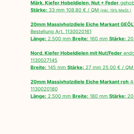
Märk. Kiefer Hobeldielen, Nut + Feder
gehobe
Stärke:
33 mm 108,80 € / QM
(inkl. 19% MwSt.)
20mm Massivholzdiele Eiche Markant GEÖ
Bestellung Art. 1130020161
Länge:
2.500 mm
Breite:
160 mm
Stärke:
20
Nord. Kiefer Hobeldielen mit Nut/Feder
endg
1130027145
Breite:
145 mm
Stärke:
27 mm 25,00 € / Q
20mm Massivholzdiele Eiche Markant roh
4-
1130020180
Länge:
2.500 mm
Breite:
180 mm
Stärke:
20