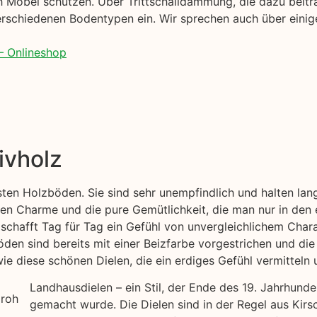
 Möbel schützen. Über Trittschalldämmung, die dazu beitr
rschiedenen Bodentypen ein. Wir sprechen auch über einige
– Onlineshop
ivholz
esten Holzböden. Sie sind sehr unempfindlich und halten la
hen Charme und die pure Gemütlichkeit, die man nur in den
 schafft Tag für Tag ein Gefühl von unvergleichlichem Chara
öden sind bereits mit einer Beizfarbe vorgestrichen und die
e diese schönen Dielen, die ein erdiges Gefühl vermitteln u
Landhausdielen – ein Stil, der Ende des 19. Jahrhund
gemacht wurde. Die Dielen sind in der Regel aus Kirs