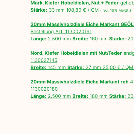
Märk. Kiefer Hobeldielen, Nut + Feder
gehobe
Stärke:
33 mm 108,80 € / QM
(inkl. 19% MwSt.)
20mm Massivholzdiele Eiche Markant GEÖ
Bestellung Art. 1130020161
Länge:
2.500 mm
Breite:
160 mm
Stärke:
20
Nord. Kiefer Hobeldielen mit Nut/Feder
endg
1130027145
Breite:
145 mm
Stärke:
27 mm 25,00 € / Q
20mm Massivholzdiele Eiche Markant roh
4-
1130020180
Länge:
2.500 mm
Breite:
180 mm
Stärke:
20