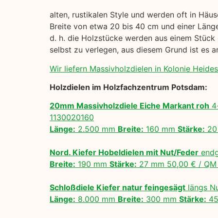
alten, rustikalen Style und werden oft in Häu
Breite von etwa 20 bis 40 cm und einer Länge
d. h. die Holzstücke werden aus einem Stück 
selbst zu verlegen, aus diesem Grund ist es
Wir liefern Massivholzdielen in Kolonie Heides
Holzdielen im Holzfachzentrum Potsdam:
20mm Massivholzdiele Eiche Markant roh
4-
1130020160
Länge:
2.500 mm
Breite:
160 mm
Stärke:
20
Nord. Kiefer Hobeldielen mit Nut/Feder
endg
Breite:
190 mm
Stärke:
27 mm 50,00 € / Q
Schloßdiele Kiefer natur feingesägt
längs N
Länge:
8.000 mm
Breite:
300 mm
Stärke:
45