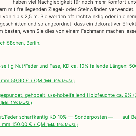
haben viel Nachgiebigkeit für noch mehr Komfort unt
sern mit freiliegenden Ziegel- oder Steinwänden verwendet. 
 von 1 bis 2,5 m. Sie werden oft rechtwinklig oder in ein
geschnitten und so angeordnet, dass ein dekorativer Effekt 
 am besten, wenn Sie dies von einem Fachmann machen lass
chlößchen, Berlin.
seitig Nut/Feder und Fase, KD ca. 10% fallende Längen:
 mm 59,90 € / QM
(inkl. 19% MwSt.)
espundet, gehobelt, u/s-hobelfallend Holzfeuchte ca. 9% 
M
(inkl. 19% MwSt.)
ut/Feder scharfkantig KD 10% — Sonderposten — auf Bes
 mm 150,00 € / QM
(inkl. 19% MwSt.)