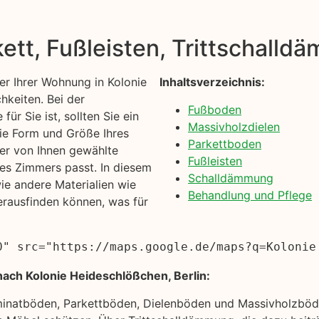
kett, Fußleisten, Trittschall
r Ihrer Wohnung in Kolonie
Inhaltsverzeichnis:
hkeiten. Bei der
Fußboden
ür Sie ist, sollten Sie ein
Massivholzdielen
die Form und Größe Ihres
Parkettboden
der von Ihnen gewählte
Fußleisten
es Zimmers passt. In diesem
Schalldämmung
e andere Materialien wie
Behandlung und Pflege
erausfinden können, was für
0" src="https://maps.google.de/maps?q=Kolonie
ach Kolonie Heideschlößchen, Berlin:
minatböden, Parkettböden, Dielenböden und Massivholzböde