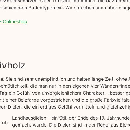
 Möbel schützen. Über Trittschalldämmung, die dazu beitr
rschiedenen Bodentypen ein. Wir sprechen auch über einige
– Onlineshop
ivholz
ge. Sie sind sehr unempfindlich und halten lange Zeit, ohn
emütlichkeit, die man nur in den eigenen vier Wänden finde
Tag ein Gefühl von unvergleichlichem Charakter – besser ge
mit einer Beizfarbe vorgestrichen und die große Farbvielfal
n Dielen, die ein erdiges Gefühl vermitteln und gleichzeiti
Landhausdielen – ein Stil, der Ende des 19. Jahrhund
gemacht wurde. Die Dielen sind in der Regel aus Eich