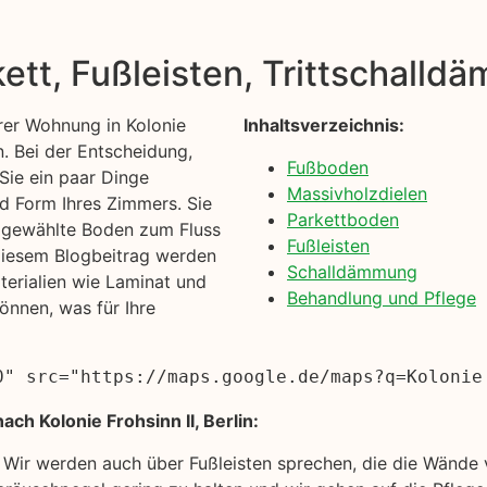
kett, Fußleisten, Trittschall
rer Wohnung in Kolonie
Inhaltsverzeichnis:
n. Bei der Entscheidung,
Fußboden
 Sie ein paar Dinge
Massivholzdielen
nd Form Ihres Zimmers. Sie
Parkettboden
n gewählte Boden zum Fluss
Fußleisten
diesem Blogbeitrag werden
Schalldämmung
erialien wie Laminat und
Behandlung und Pflege
önnen, was für Ihre
0" src="https://maps.google.de/maps?q=Kolonie
ch Kolonie Frohsinn II, Berlin:
. Wir werden auch über Fußleisten sprechen, die die Wänd