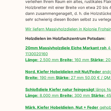
verleihen Ihrem Raum ein altes, rustikales Fl
Holzbretter mit einer Breite von etwa 20 bis 
dann zusammengenagelt, d. h. die Holzstücke 
sehr schwierig diesen Boden selbst zu verle
Wir liefern Massivholzdielen in Kolonie Frohsinn
Holzdielen im Holzfachzentrum Potsdam:
20mm Massivholzdiele Eiche Markant roh
4-
1130020160
Länge:
2.500 mm
Breite:
160 mm
Stärke:
20
Nord. Kiefer Hobeldielen mit Nut/Feder
endg
Breite:
190 mm
Stärke:
27 mm 50,00 € / Q
Schloßdiele Kiefer natur feingesägt
längs N
Länge:
8.000 mm
Breite:
300 mm
Stärke:
45
Märk. Kiefer Hobeldielen, Nut + Feder
gehobe