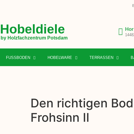
B
Hobeldiele
Hor
1448
by Holzfachzentrum Potsdam
FUSSBODEN
HOBELWARE
TERRASSEN
B
Den richtigen Bod
Frohsinn II