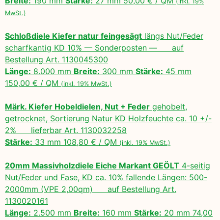
Breite:
190 mm
Stärke:
27 mm 50,00 € / QM
(inkl. 19%
MwSt.)
Schloßdiele Kiefer natur feingesägt
längs Nut/Feder
scharfkantig KD 10% — Sonderposten — auf
Bestellung Art. 1130045300
Länge:
8.000 mm
Breite:
300 mm
Stärke:
45 mm
150,00 € / QM
(inkl. 19% MwSt.)
Märk. Kiefer Hobeldielen, Nut + Feder
gehobelt,
getrocknet, Sortierung Natur KD Holzfeuchte ca. 10 +/-
2% lieferbar Art. 1130032258
Stärke:
33 mm 108,80 € / QM
(inkl. 19% MwSt.)
20mm Massivholzdiele Eiche Markant GEÖLT
4-seitig
Nut/Feder und Fase, KD ca. 10% fallende Längen: 500-
2000mm (VPE 2,00qm) auf Bestellung Art.
1130020161
Länge:
2.500 mm
Breite:
160 mm
Stärke:
20 mm 74,00