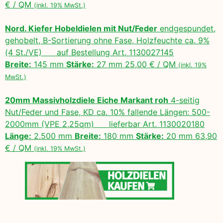
€ / QM
(inkl. 19% MwSt.)
Nord. Kiefer Hobeldielen mit Nut/Feder
endgespundet,
gehobelt, B-Sortierung ohne Fase, Holzfeuchte ca. 9%
(4 St./VE) auf Bestellung Art. 1130027145
Breite:
145 mm
Stärke:
27 mm 25,00 € / QM
(inkl. 19%
MwSt.)
20mm Massivholzdiele Eiche Markant roh
4-seitig
Nut/Feder und Fase, KD ca. 10% fallende Längen: 500-
2000mm (VPE 2,25qm) lieferbar Art. 1130020180
Länge:
2.500 mm
Breite:
180 mm
Stärke:
20 mm 63,90
€ / QM
(inkl. 19% MwSt.)