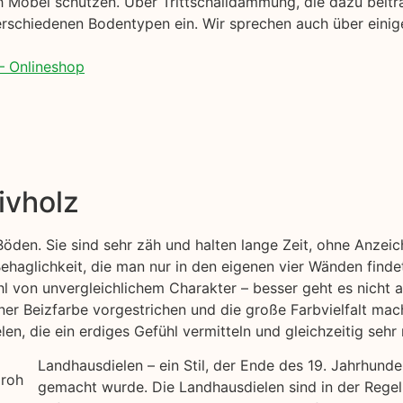
 Möbel schützen. Über Trittschalldämmung, die dazu beitr
rschiedenen Bodentypen ein. Wir sprechen auch über einige
– Onlineshop
ivholz
 Böden. Sie sind sehr zäh und halten lange Zeit, ohne Anze
haglichkeit, die man nur in den eigenen vier Wänden findet
hl von unvergleichlichem Charakter – besser geht es nicht 
iner Beizfarbe vorgestrichen und die große Farbvielfalt ma
en, die ein erdiges Gefühl vermitteln und gleichzeitig sehr 
Landhausdielen – ein Stil, der Ende des 19. Jahrhund
gemacht wurde. Die Landhausdielen sind in der Regel