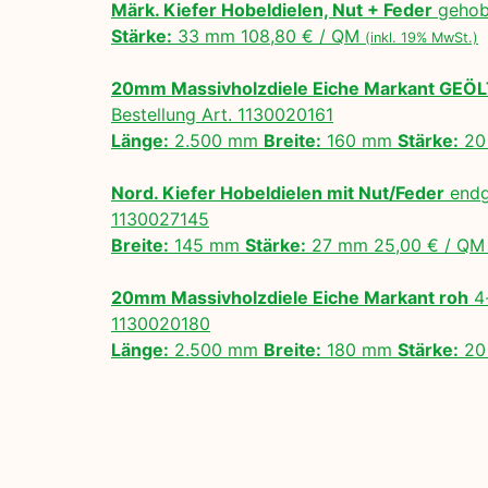
Märk. Kiefer Hobeldielen, Nut + Feder
gehobe
Stärke:
33 mm 108,80 € / QM
(inkl. 19% MwSt.)
20mm Massivholzdiele Eiche Markant GEÖ
Bestellung Art. 1130020161
Länge:
2.500 mm
Breite:
160 mm
Stärke:
20
Nord. Kiefer Hobeldielen mit Nut/Feder
endg
1130027145
Breite:
145 mm
Stärke:
27 mm 25,00 € / Q
20mm Massivholzdiele Eiche Markant roh
4-
1130020180
Länge:
2.500 mm
Breite:
180 mm
Stärke:
20