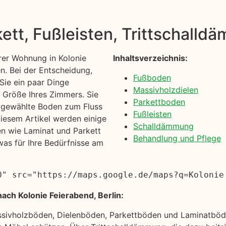
kett, Fußleisten, Trittschall
rer Wohnung in Kolonie
Inhaltsverzeichnis:
n. Bei der Entscheidung,
Fußboden
 Sie ein paar Dinge
Massivholzdielen
d Größe Ihres Zimmers. Sie
Parkettboden
n gewählte Boden zum Fluss
Fußleisten
iesem Artikel werden einige
Schalldämmung
n wie Laminat und Parkett
Behandlung und Pflege
was für Ihre Bedürfnisse am
0" src="https://maps.google.de/maps?q=Kolonie
ach Kolonie Feierabend, Berlin:
ssivholzböden, Dielenböden, Parkettböden und Laminatböde