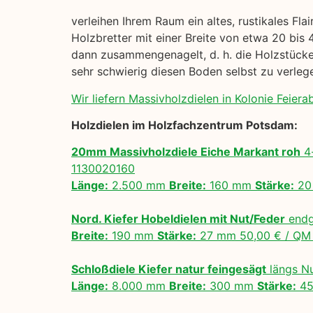
verleihen Ihrem Raum ein altes, rustikales Fl
Holzbretter mit einer Breite von etwa 20 bis 
dann zusammengenagelt, d. h. die Holzstücke 
sehr schwierig diesen Boden selbst zu verle
Wir liefern Massivholzdielen in Kolonie Feierab
Holzdielen im Holzfachzentrum Potsdam:
20mm Massivholzdiele Eiche Markant roh
4-
1130020160
Länge:
2.500 mm
Breite:
160 mm
Stärke:
20
Nord. Kiefer Hobeldielen mit Nut/Feder
endg
Breite:
190 mm
Stärke:
27 mm 50,00 € / Q
Schloßdiele Kiefer natur feingesägt
längs N
Länge:
8.000 mm
Breite:
300 mm
Stärke:
45