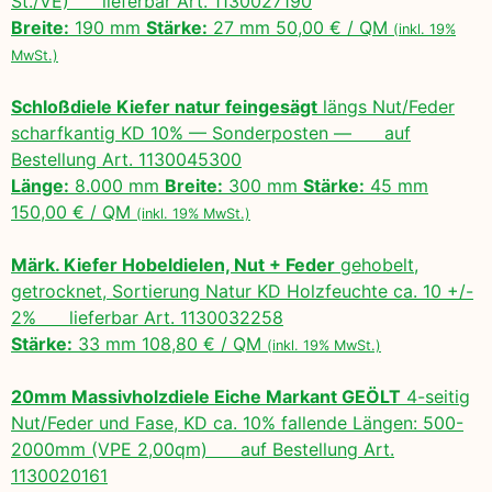
St./VE) lieferbar Art. 1130027190
Breite:
190 mm
Stärke:
27 mm 50,00 € / QM
(inkl. 19%
MwSt.)
Schloßdiele Kiefer natur feingesägt
längs Nut/Feder
scharfkantig KD 10% — Sonderposten — auf
Bestellung Art. 1130045300
Länge:
8.000 mm
Breite:
300 mm
Stärke:
45 mm
150,00 € / QM
(inkl. 19% MwSt.)
Märk. Kiefer Hobeldielen, Nut + Feder
gehobelt,
getrocknet, Sortierung Natur KD Holzfeuchte ca. 10 +/-
2% lieferbar Art. 1130032258
Stärke:
33 mm 108,80 € / QM
(inkl. 19% MwSt.)
20mm Massivholzdiele Eiche Markant GEÖLT
4-seitig
Nut/Feder und Fase, KD ca. 10% fallende Längen: 500-
2000mm (VPE 2,00qm) auf Bestellung Art.
1130020161