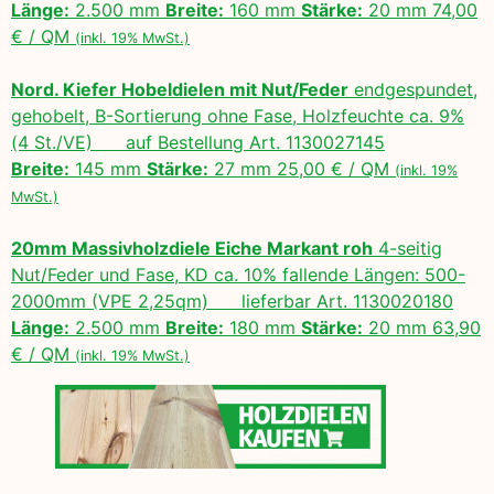
Länge:
2.500 mm
Breite:
160 mm
Stärke:
20 mm 74,00
€ / QM
(inkl. 19% MwSt.)
Nord. Kiefer Hobeldielen mit Nut/Feder
endgespundet,
gehobelt, B-Sortierung ohne Fase, Holzfeuchte ca. 9%
(4 St./VE) auf Bestellung Art. 1130027145
Breite:
145 mm
Stärke:
27 mm 25,00 € / QM
(inkl. 19%
MwSt.)
20mm Massivholzdiele Eiche Markant roh
4-seitig
Nut/Feder und Fase, KD ca. 10% fallende Längen: 500-
2000mm (VPE 2,25qm) lieferbar Art. 1130020180
Länge:
2.500 mm
Breite:
180 mm
Stärke:
20 mm 63,90
€ / QM
(inkl. 19% MwSt.)