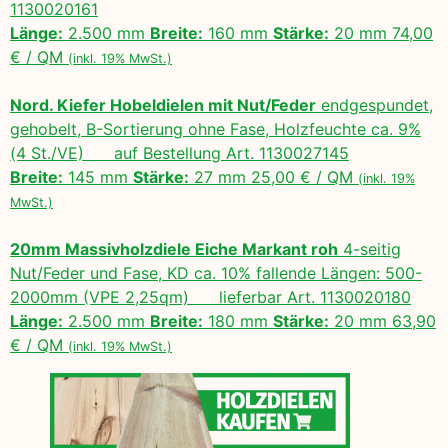
1130020161
Länge:
2.500 mm
Breite:
160 mm
Stärke:
20 mm 74,00
€ / QM
(inkl. 19% MwSt.)
Nord. Kiefer Hobeldielen mit Nut/Feder
endgespundet,
gehobelt, B-Sortierung ohne Fase, Holzfeuchte ca. 9%
(4 St./VE) auf Bestellung Art. 1130027145
Breite:
145 mm
Stärke:
27 mm 25,00 € / QM
(inkl. 19%
MwSt.)
20mm Massivholzdiele Eiche Markant roh
4-seitig
Nut/Feder und Fase, KD ca. 10% fallende Längen: 500-
2000mm (VPE 2,25qm) lieferbar Art. 1130020180
Länge:
2.500 mm
Breite:
180 mm
Stärke:
20 mm 63,90
€ / QM
(inkl. 19% MwSt.)