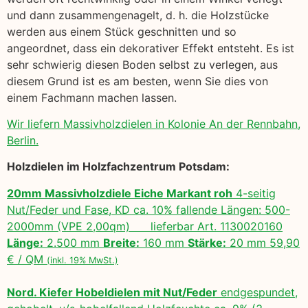
und dann zusammengenagelt, d. h. die Holzstücke
werden aus einem Stück geschnitten und so
angeordnet, dass ein dekorativer Effekt entsteht. Es ist
sehr schwierig diesen Boden selbst zu verlegen, aus
diesem Grund ist es am besten, wenn Sie dies von
einem Fachmann machen lassen.
Wir liefern Massivholzdielen in Kolonie An der Rennbahn,
Berlin.
Holzdielen im Holzfachzentrum Potsdam:
20mm Massivholzdiele Eiche Markant roh
4-seitig
Nut/Feder und Fase, KD ca. 10% fallende Längen: 500-
2000mm (VPE 2,00qm) lieferbar Art. 1130020160
Länge:
2.500 mm
Breite:
160 mm
Stärke:
20 mm 59,90
€ / QM
(inkl. 19% MwSt.)
Nord. Kiefer Hobeldielen mit Nut/Feder
endgespundet,