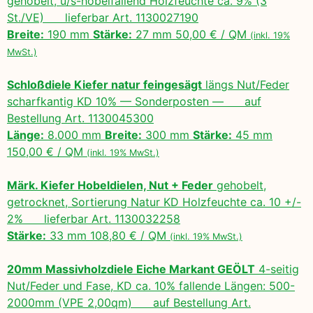
gehobelt, u/s-hobelfallend Holzfeuchte ca. 9% (3
St./VE) lieferbar Art. 1130027190
Breite:
190 mm
Stärke:
27 mm 50,00 € / QM
(inkl. 19%
MwSt.)
Schloßdiele Kiefer natur feingesägt
längs Nut/Feder
scharfkantig KD 10% — Sonderposten — auf
Bestellung Art. 1130045300
Länge:
8.000 mm
Breite:
300 mm
Stärke:
45 mm
150,00 € / QM
(inkl. 19% MwSt.)
Märk. Kiefer Hobeldielen, Nut + Feder
gehobelt,
getrocknet, Sortierung Natur KD Holzfeuchte ca. 10 +/-
2% lieferbar Art. 1130032258
Stärke:
33 mm 108,80 € / QM
(inkl. 19% MwSt.)
20mm Massivholzdiele Eiche Markant GEÖLT
4-seitig
Nut/Feder und Fase, KD ca. 10% fallende Längen: 500-
2000mm (VPE 2,00qm) auf Bestellung Art.