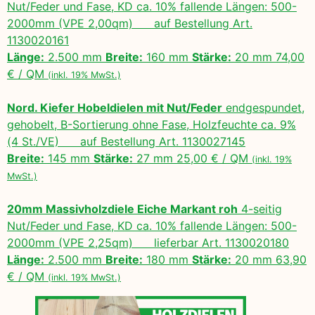
Nut/Feder und Fase, KD ca. 10% fallende Längen: 500-
2000mm (VPE 2,00qm) auf Bestellung Art.
1130020161
Länge:
2.500 mm
Breite:
160 mm
Stärke:
20 mm 74,00
€ / QM
(inkl. 19% MwSt.)
Nord. Kiefer Hobeldielen mit Nut/Feder
endgespundet,
gehobelt, B-Sortierung ohne Fase, Holzfeuchte ca. 9%
(4 St./VE) auf Bestellung Art. 1130027145
Breite:
145 mm
Stärke:
27 mm 25,00 € / QM
(inkl. 19%
MwSt.)
20mm Massivholzdiele Eiche Markant roh
4-seitig
Nut/Feder und Fase, KD ca. 10% fallende Längen: 500-
2000mm (VPE 2,25qm) lieferbar Art. 1130020180
Länge:
2.500 mm
Breite:
180 mm
Stärke:
20 mm 63,90
€ / QM
(inkl. 19% MwSt.)