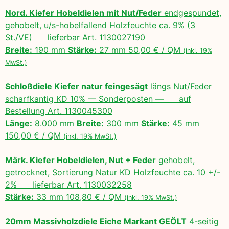
Nord. Kiefer Hobeldielen mit Nut/Feder
endgespundet,
gehobelt, u/s-hobelfallend Holzfeuchte ca. 9% (3
St./VE) lieferbar Art. 1130027190
Breite:
190 mm
Stärke:
27 mm 50,00 € / QM
(inkl. 19%
MwSt.)
Schloßdiele Kiefer natur feingesägt
längs Nut/Feder
scharfkantig KD 10% — Sonderposten — auf
Bestellung Art. 1130045300
Länge:
8.000 mm
Breite:
300 mm
Stärke:
45 mm
150,00 € / QM
(inkl. 19% MwSt.)
Märk. Kiefer Hobeldielen, Nut + Feder
gehobelt,
getrocknet, Sortierung Natur KD Holzfeuchte ca. 10 +/-
2% lieferbar Art. 1130032258
Stärke:
33 mm 108,80 € / QM
(inkl. 19% MwSt.)
20mm Massivholzdiele Eiche Markant GEÖLT
4-seitig